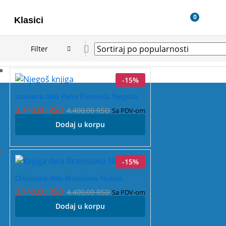
0
Klasici
Filter
-
15
%
Izabrana dela Petra Petrovića Njegoša
3.740,00
RSD
4.400,00
RSD
Sa PDV-om
Dodaj u korpu
-
15
%
Odabrana dela Branislava Nušića
3.740,00
RSD
4.400,00
RSD
Sa PDV-om
Dodaj u korpu