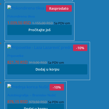
Rasprodato
Pokondirena tikva
1.039,50
RSD
1.155,00
RSD
Sa PDV-om
Pročitajte još
-
10
%
Pripovetke
821,70
RSD
913,00
RSD
Sa PDV-om
Dodaj u korpu
-
10
%
Autobiografija – Branislav Nušić
876,15
RSD
973,50
RSD
Sa PDV-om
Dodaj u korpu