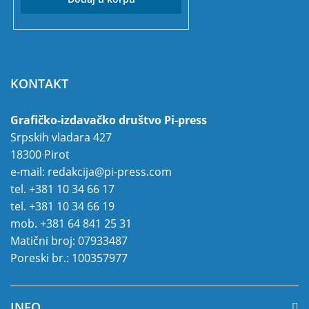
KONTAKT
Grafičko-izdavačko društvo Pi-press
Srpskih vladara 427
18300 Pirot
e-mail:
redakcija@pi-press.com
tel.
+381 10 34 66 17
tel.
+381 10 34 66 19
mob.
+381 64 841 25 31
Matični broj: 07933487
Poreski br.: 100357977
INFO