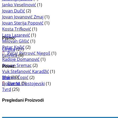
Janko Veselinović
(1)
Jovan Dučić
(2)
Jovan Jovanović Zmaj
(1)
Jovan Sterija Popović
(1)
Kosta Trifković
(1)
Laza Lazarević
(1)
Pismo:
Milovan Glišić
(1)
Petar Kočić
(2)
Ćirilica
(27)
Petar Petrović Njegoš
(1)
Latinica
(8)
Radoje Domanović
(1)
Stevan Sremac
(2)
Povez:
Vuk Stefanović Karadžić
(1)
Mek
(10)
Branko Ćopić
(2)
šiveno
(1)
Fjodor M. Dostojevski
(1)
Tvrd
(25)
Pregledani Proizvodi