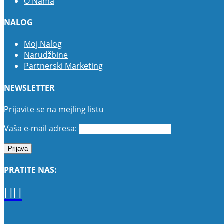
O Nama
NALOG
Moj Nalog
Narudžbine
Partnerski Marketing
NEWSLETTER
Prijavite se na mejling listu
Vaša e-mail adresa:
PRATITE NAS: