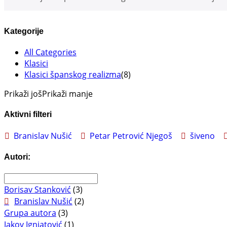
Kategorije
All Categories
Klasici
Klasici španskog realizma
(8)
Prikaži još
Prikaži manje
Aktivni filteri
Branislav Nušić
Petar Petrović Njegoš
šiveno
Autori:
Borisav Stanković
(3)
Branislav Nušić
(2)
Grupa autora
(3)
Jakov Ignjatović
(1)