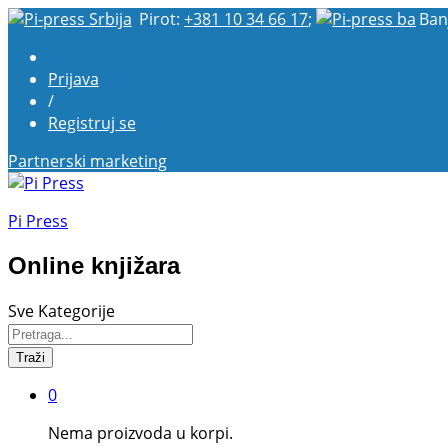
Pirot:
+381 10 34 66 17
;
Ban
Prijava
/
Registruj se
Partnerski marketing
Pi Press
Online knjižara
Sve Kategorije
Traži
0
Nema proizvoda u korpi.