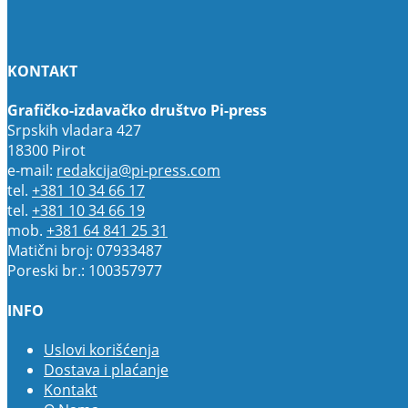
KONTAKT
Grafičko-izdavačko društvo Pi-press
Srpskih vladara 427
18300 Pirot
e-mail:
redakcija@pi-press.com
tel.
+381 10 34 66 17
tel.
+381 10 34 66 19
mob.
+381 64 841 25 31
Matični broj: 07933487
Poreski br.: 100357977
INFO
Uslovi korišćenja
Dostava i plaćanje
Kontakt