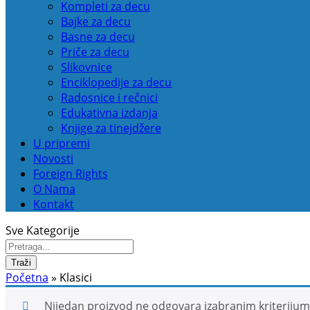
Kompleti za decu
Bajke za decu
Basne za decu
Priče za decu
Slikovnice
Enciklopedije za decu
Radosnice i rečnici
Edukativna izdanja
Knjige za tinejdžere
U pripremi
Novosti
Foreign Rights
O Nama
Kontakt
Sve Kategorije
Traži
Početna
»
Klasici
Nijedan proizvod ne odgovara izabranim kriteriju