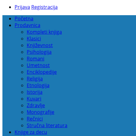
Prijava
Registracija
Početna
Prodavnica
Kompleti knjiga
Klasici
Književnost
Psihologija
Romani
Umetnost
Enciklopedije
Religija
Etnologija
Istorija
Kuvari
Zdravlje
Monografije
Rečnici
Stručna literatura
Knjige za decu