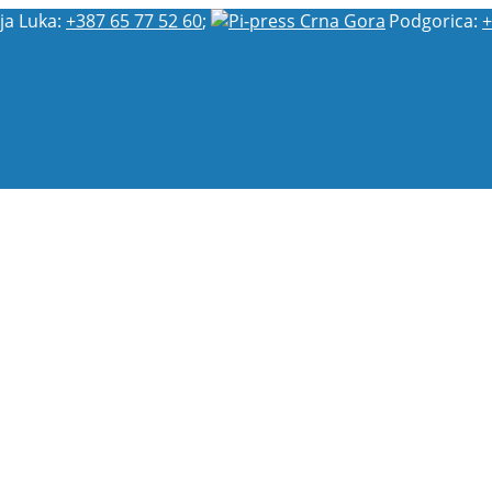
ja Luka:
+387 65 77 52 60
;
Podgorica:
+