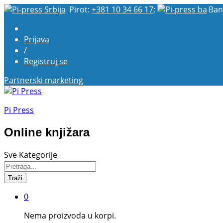
Pirot:
+381 10 34 66 17
;
Ban
Prijava
/
Registruj se
Partnerski marketing
Pi Press
Online knjižara
Sve Kategorije
Traži
0
Nema proizvoda u korpi.