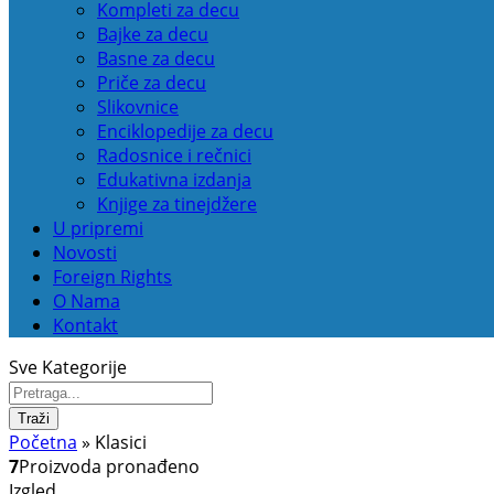
Kompleti za decu
Bajke za decu
Basne za decu
Priče za decu
Slikovnice
Enciklopedije za decu
Radosnice i rečnici
Edukativna izdanja
Knjige za tinejdžere
U pripremi
Novosti
Foreign Rights
O Nama
Kontakt
Sve Kategorije
Traži
Početna
»
Klasici
7
Proizvoda pronađeno
Izgled