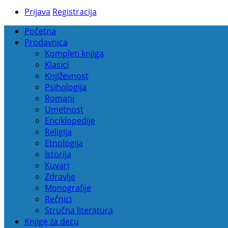
Prijava
Registracija
Početna
Prodavnica
Kompleti knjiga
Klasici
Književnost
Psihologija
Romani
Umetnost
Enciklopedije
Religija
Etnologija
Istorija
Kuvari
Zdravlje
Monografije
Rečnici
Stručna literatura
Knjige za decu