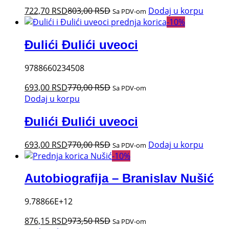
722,70
RSD
803,00
RSD
Dodaj u korpu
Sa PDV-om
-
10
%
Đulići Đulići uveoci
9788660234508
693,00
RSD
770,00
RSD
Sa PDV-om
Dodaj u korpu
Đulići Đulići uveoci
693,00
RSD
770,00
RSD
Dodaj u korpu
Sa PDV-om
-
10
%
Autobiografija – Branislav Nušić
9.78866E+12
876,15
RSD
973,50
RSD
Sa PDV-om