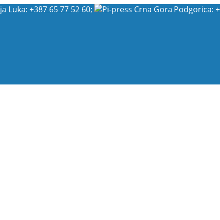
ja Luka:
+387 65 77 52 60
;
Podgorica:
+