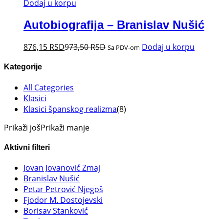
Dodaj u korpu
Autobiografija – Branislav Nušić
876,15
RSD
973,50
RSD
Dodaj u korpu
Sa PDV-om
Kategorije
All Categories
Klasici
Klasici španskog realizma
(8)
Prikaži još
Prikaži manje
Aktivni filteri
Jovan Jovanović Zmaj
Branislav Nušić
Petar Petrović Njegoš
Fjodor M. Dostojevski
Borisav Stanković