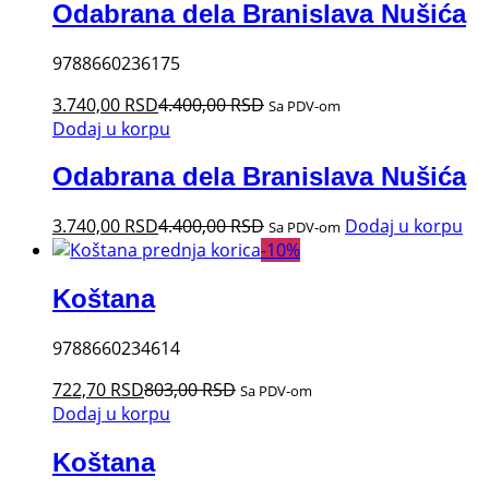
Odabrana dela Branislava Nušića
9788660236175
3.740,00
RSD
4.400,00
RSD
Sa PDV-om
Dodaj u korpu
Odabrana dela Branislava Nušića
3.740,00
RSD
4.400,00
RSD
Dodaj u korpu
Sa PDV-om
-
10
%
Koštana
9788660234614
722,70
RSD
803,00
RSD
Sa PDV-om
Dodaj u korpu
Koštana