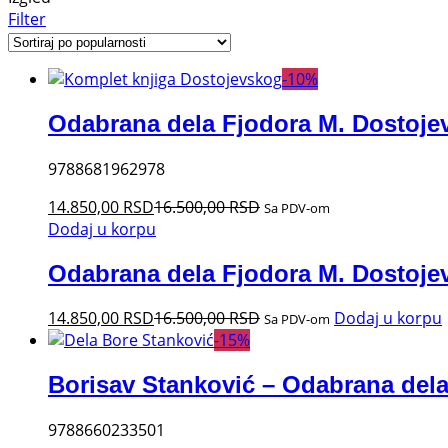
Filter
-
10
%
Odabrana dela Fjodora M. Dostoje
9788681962978
14.850,00
RSD
16.500,00
RSD
Sa PDV-om
Dodaj u korpu
Odabrana dela Fjodora M. Dostoje
14.850,00
RSD
16.500,00
RSD
Dodaj u korpu
Sa PDV-om
-
15
%
Borisav Stanković – Odabrana del
9788660233501