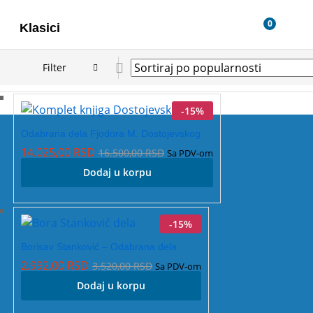
0
Klasici
Filter
-
15
%
Odabrana dela Fjodora M. Dostojevskog
14.025,00
RSD
16.500,00
RSD
Sa PDV-om
Dodaj u korpu
-
15
%
Borisav Stanković – Odabrana dela
2.992,00
RSD
3.520,00
RSD
Sa PDV-om
Dodaj u korpu