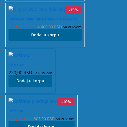
-
15
%
Izabrana dela Petra Petrovića Njegoša
3.740,00
RSD
4.400,00
RSD
Sa PDV-om
Dodaj u korpu
Koštana
220,00
RSD
Sa PDV-om
Dodaj u korpu
-
10
%
Koštana
722,70
RSD
803,00
RSD
Sa PDV-om
Dodaj u korpu