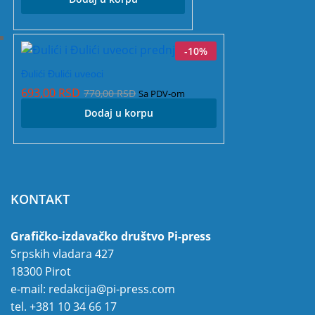
-
10
%
Đulići Đulići uveoci
693,00
RSD
770,00
RSD
Sa PDV-om
Dodaj u korpu
KONTAKT
Grafičko-izdavačko društvo Pi-press
Srpskih vladara 427
18300 Pirot
e-mail:
redakcija@pi-press.com
tel.
+381 10 34 66 17