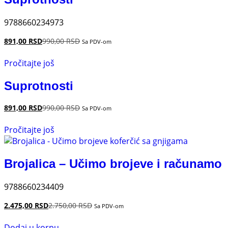
9788660234973
891,00
RSD
990,00
RSD
Sa PDV-om
Pročitajte još
Suprotnosti
891,00
RSD
990,00
RSD
Sa PDV-om
Pročitajte još
Brojalica – Učimo brojeve i računamo
9788660234409
2.475,00
RSD
2.750,00
RSD
Sa PDV-om
Dodaj u korpu