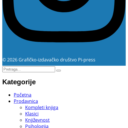
© 2026 Grafičko-izdavačko društvo Pi-press
Kategorije
Početna
Prodavnica
Kompleti knjiga
Klasici
Književnost
Psihologija