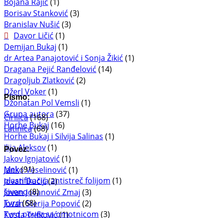
Bojana Rajić
(1)
Borisav Stanković
(3)
Branislav Nušić
(3)
Davor Ličić
(1)
Demijan Bukaj
(1)
dr Artea Panajotović i Sonja Žikić
(1)
Dragana Pejić Ranđelović
(14)
Dragoljub Zlatković
(2)
Džerl Voker
(1)
Pismo:
Džonatan Pol Vemsli
(1)
Grupa autora
(37)
Ćirilica
(168)
Horhe Bukaj
(16)
Latinica
(68)
Horhe Bukaj i Silvija Salinas
(1)
Ilija Aleksov
(1)
Povez:
Jakov Ignjatović
(1)
Mek
(91)
Janko Veselinović
(1)
plastifikacija antistreč folijom
(1)
Jovan Dučić
(2)
šiveno
(8)
Jovan Jovanović Zmaj
(3)
Tvrd
(68)
Jovan Sterija Popović
(2)
Tvrd povez sa omotnicom
(3)
Kosta Trifković
(1)