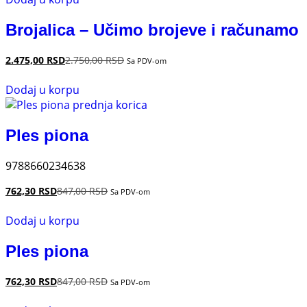
Brojalica – Učimo brojeve i računamo
2.475,00
RSD
2.750,00
RSD
Sa PDV-om
Dodaj u korpu
Ples piona
9788660234638
762,30
RSD
847,00
RSD
Sa PDV-om
Dodaj u korpu
Ples piona
762,30
RSD
847,00
RSD
Sa PDV-om