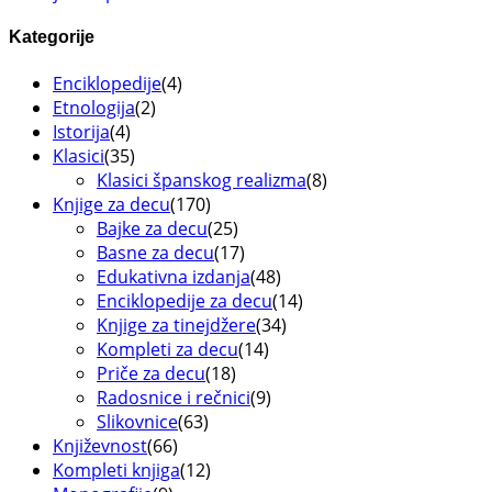
Kategorije
Enciklopedije
(4)
Etnologija
(2)
Istorija
(4)
Klasici
(35)
Klasici španskog realizma
(8)
Knjige za decu
(170)
Bajke za decu
(25)
Basne za decu
(17)
Edukativna izdanja
(48)
Enciklopedije za decu
(14)
Knjige za tinejdžere
(34)
Kompleti za decu
(14)
Priče za decu
(18)
Radosnice i rečnici
(9)
Slikovnice
(63)
Književnost
(66)
Kompleti knjiga
(12)