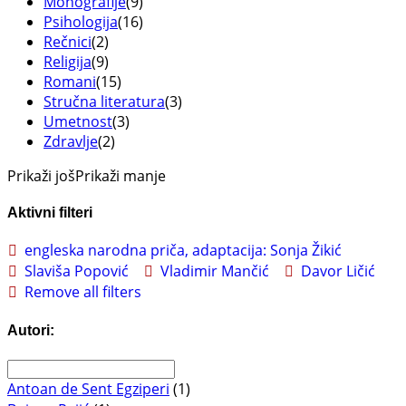
Monografije
(9)
Psihologija
(16)
Rečnici
(2)
Religija
(9)
Romani
(15)
Stručna literatura
(3)
Umetnost
(3)
Zdravlje
(2)
Prikaži još
Prikaži manje
Aktivni filteri
engleska narodna priča, adaptacija: Sonja Žikić
Slaviša Popović
Vladimir Mančić
Davor Ličić
Remove all filters
Autori:
Antoan de Sent Egziperi
(1)