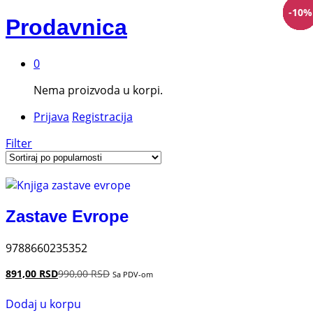
-
-
-
-
-
-
-
-
-
-
-
-
10
10
10
10
10
10
10
10
10
10
10
10
%
%
%
%
%
%
%
%
%
%
%
%
Prodavnica
0
Nema proizvoda u korpi.
Prijava
Registracija
Filter
Zastave Evrope
9788660235352
891,00
RSD
990,00
RSD
Sa PDV-om
Dodaj u korpu