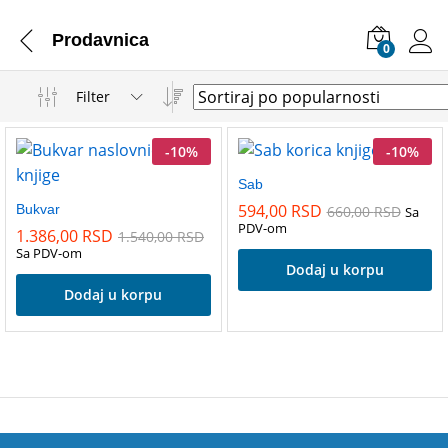
Prodavnica
0
Filter
-
10
%
-
10
%
Sab
594,00
RSD
Bukvar
660,00
RSD
Sa
PDV-om
1.386,00
RSD
1.540,00
RSD
Sa PDV-om
Dodaj u korpu
Dodaj u korpu