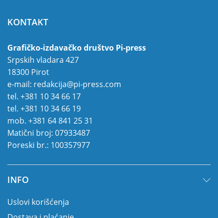
KONTAKT
Grafičko-izdavačko društvo Pi-press
Srpskih vladara 427
18300 Pirot
e-mail:
redakcija@pi-press.com
tel.
+381 10 34 66 17
tel.
+381 10 34 66 19
mob.
+381 64 841 25 31
Matični broj: 07933487
Poreski br.: 100357977
INFO
Uslovi korišćenja
Dostava i plaćanje