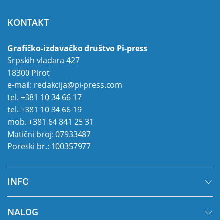
KONTAKT
Grafičko-izdavačko društvo Pi-press
Srpskih vladara 427
18300 Pirot
e-mail:
redakcija@pi-press.com
tel.
+381 10 34 66 17
tel.
+381 10 34 66 19
mob.
+381 64 841 25 31
Matični broj: 07933487
Poreski br.: 100357977
INFO
NALOG