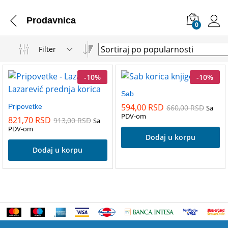
Prodavnica
0
Filter
-
10
%
-
10
%
Sab
594,00
RSD
Pripovetke
660,00
RSD
Sa
PDV-om
821,70
RSD
913,00
RSD
Sa
PDV-om
Dodaj u korpu
Dodaj u korpu