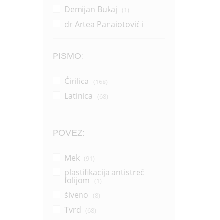
Demijan Bukaj
(1)
dr Artea Panajotović i
Sonja Žikić
(1)
Dragana Pejić Ranđelović
(14)
PISMO:
Dragoljub Zlatković
(2)
Ćirilica
(168)
Džerl Voker
(1)
Latinica
(68)
Džonatan Pol Vemsli
(1)
Grupa autora
(37)
Horhe Bukaj
(16)
POVEZ:
Horhe Bukaj i Silvija Salinas
(1)
Mek
(91)
Ilija Aleksov
(1)
plastifikacija antistreč
Jakov Ignjatović
folijom
(1)
(1)
Janko Veselinović
šiveno
(8)
(1)
Jovan Dučić
Tvrd
(68)
(2)