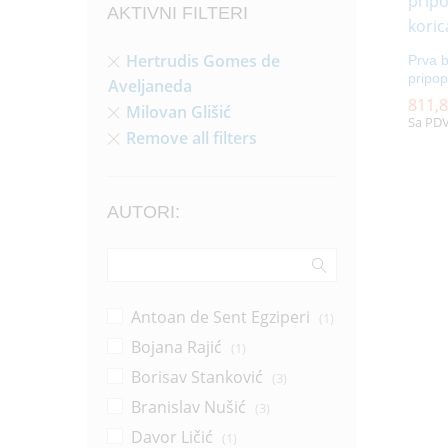
AKTIVNI FILTERI
Hertrudis Gomes de
Prva b
pripo
Aveljaneda
811,
811,
Milovan Glišić
Sa PD
Remove all filters
AUTORI:
Antoan de Sent Egziperi
(1)
Bojana Rajić
(1)
Borisav Stanković
(3)
Branislav Nušić
(3)
Davor Ličić
(1)