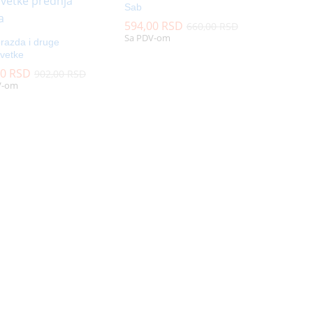
Sab
594,00
594,00
RSD
RSD
660,00
660,00
RSD
RSD
Sa PDV-om
razda i druge
pvetke
80
80
RSD
RSD
902,00
902,00
RSD
RSD
V-om