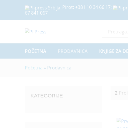
Pirot:
+381 10 34 66 17
;
67 841 067
Sve Kategor
POČETNA
PRODAVNICA
KNJIGE ZA D
Početna
»
Prodavnica
2
Pro
KATEGORIJE