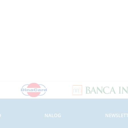
O
NALOG
NEWSLET