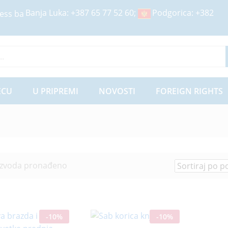
Banja Luka:
+387 65 77 52 60
;
Podgorica:
+382
ije
ECU
U PRIPREMI
NOVOSTI
FOREIGN RIGHTS
izvoda pronađeno
-
10
%
-
10
%