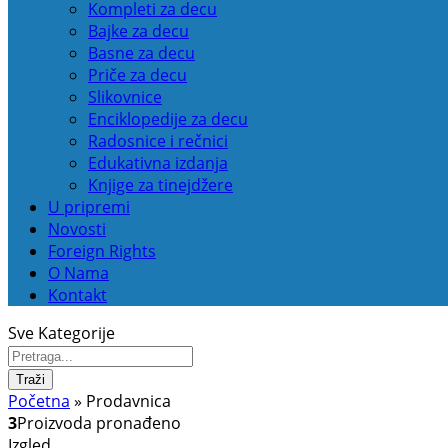
Kompleti za decu
Bajke za decu
Basne za decu
Priče za decu
Slikovnice
Enciklopedije za decu
Radosnice i rečnici
Edukativna izdanja
Knjige za tinejdžere
U pripremi
Novosti
Foreign Rights
O Nama
Kontakt
Sve Kategorije
Traži
Početna
»
Prodavnica
3
Proizvoda pronađeno
Izgled