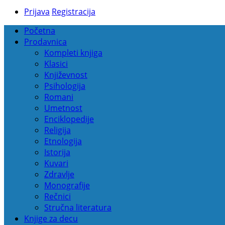
Prijava
Registracija
Početna
Prodavnica
Kompleti knjiga
Klasici
Književnost
Psihologija
Romani
Umetnost
Enciklopedije
Religija
Etnologija
Istorija
Kuvari
Zdravlje
Monografije
Rečnici
Stručna literatura
Knjige za decu