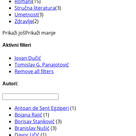
Romani
(15)
Stručna literatura
(3)
Umetnost
(3)
Zdravlje
(2)
Prikaži još
Prikaži manje
Aktivni filteri
Jovan Dučić
Tomislav G. Panajotović
Remove all filters
Autori:
Antoan de Sent Egziperi
(1)
Bojana Rajić
(1)
Borisav Stanković
(3)
Branislav Nušić
(3)
Davor Ličić
(1)