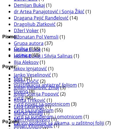
Demijan Bukaj
(1)
dr Artea Panajotović i Sonja Žikić
(1)
Dragana Pejić Ranđelović
(14)
Dragoljub Zlatković
(2)
Džerl Voker
(1)
Džonatan Pol Vemsli
(1)
Pismo:
Grupa autora
(37)
Ćirilica
(168)
Horhe Bukaj
(16)
Latinica
(68)
Horhe Bukaj i Silvija Salinas
(1)
Ilija Aleksov
(1)
Povez:
Jakov Ignjatović
(1)
Janko Veselinović
(1)
Mek
(91)
Jovan Dučić
(2)
plastifikacija antistreč folijom
(1)
Jovan Jovanović Zmaj
(3)
šiveno
(8)
Jovan Sterija Popović
(2)
Tvrd
(68)
Kosta Trifković
(1)
Tvrd povez sa omotnicom
(3)
Laza Lazarević
(1)
Tvrd sa sunđerom
(55)
Marko Busalji
(1)
Tvrd sa sunđerom i omotnicom
(1)
Meri Holingsvort
(1)
Po ceni
Čvrsto postolje sa alkama, u zaštitnoj foliji
(7)
Miljan Vitomirović
(1)