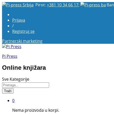
Pirot:
+381 10 34 66 17
;
Ban
Prijava
/
Registruj se
Partnerski marketing
Pi Press
Online knjižara
Sve Kategorije
Traži
0
Nema proizvoda u korpi.