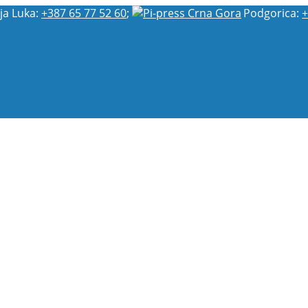
ja Luka:
+387 65 77 52 60
;
Podgorica:
+