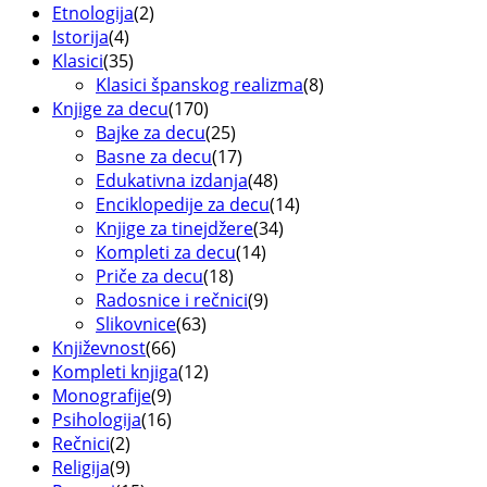
Etnologija
(2)
Istorija
(4)
Klasici
(35)
Klasici španskog realizma
(8)
Knjige za decu
(170)
Bajke za decu
(25)
Basne za decu
(17)
Edukativna izdanja
(48)
Enciklopedije za decu
(14)
Knjige za tinejdžere
(34)
Kompleti za decu
(14)
Priče za decu
(18)
Radosnice i rečnici
(9)
Slikovnice
(63)
Književnost
(66)
Kompleti knjiga
(12)
Monografije
(9)
Psihologija
(16)
Rečnici
(2)
Religija
(9)