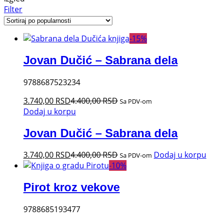
Filter
-
15
%
Jovan Dučić – Sabrana dela
9788687523234
3.740,00
RSD
4.400,00
RSD
Sa PDV-om
Dodaj u korpu
Jovan Dučić – Sabrana dela
3.740,00
RSD
4.400,00
RSD
Dodaj u korpu
Sa PDV-om
-
10
%
Pirot kroz vekove
9788685193477