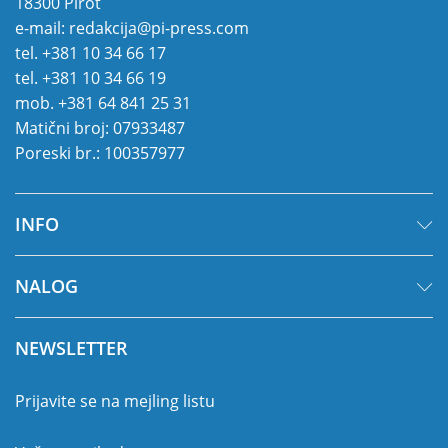
18300 Pirot
e-mail:
redakcija@pi-press.com
tel.
+381 10 34 66 17
tel.
+381 10 34 66 19
mob.
+381 64 841 25 31
Matični broj: 07933487
Poreski br.: 100357977
INFO
NALOG
NEWSLETTER
Prijavite se na mejling listu