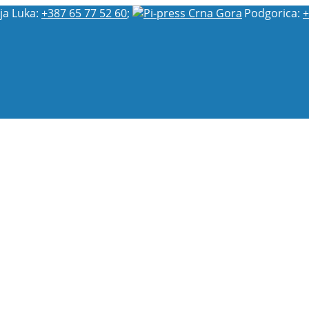
ja Luka:
+387 65 77 52 60
;
Podgorica:
+