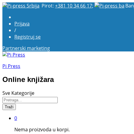
Pirot:
+381 10 34 66 17
;
Ban
Prijava
/
Registruj se
Partnerski marketing
Pi Press
Online knjižara
Sve Kategorije
Traži
0
Nema proizvoda u korpi.