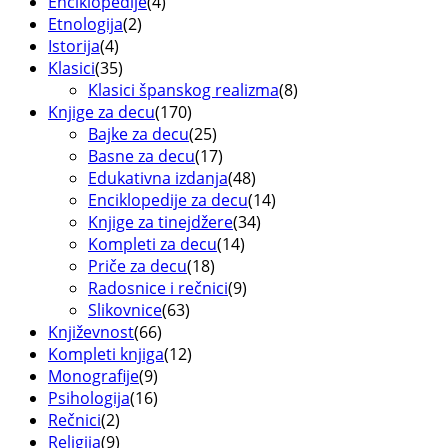
Enciklopedije
(4)
Etnologija
(2)
Istorija
(4)
Klasici
(35)
Klasici španskog realizma
(8)
Knjige za decu
(170)
Bajke za decu
(25)
Basne za decu
(17)
Edukativna izdanja
(48)
Enciklopedije za decu
(14)
Knjige za tinejdžere
(34)
Kompleti za decu
(14)
Priče za decu
(18)
Radosnice i rečnici
(9)
Slikovnice
(63)
Književnost
(66)
Kompleti knjiga
(12)
Monografije
(9)
Psihologija
(16)
Rečnici
(2)
Religija
(9)