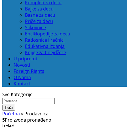
Kompleti za decu
Bajke za decu
Basne za decu
Priče za decu
Slikovnice
Enciklopedije za decu
Radosnice i rečnici
Edukativna izdanja
Knjige za tinejdžere
U pripremi
Novosti
Foreign Rights
O Nama
Kontakt
Sve Kategorije
Traži
Početna
»
Prodavnica
5
Proizvoda pronađeno
Izgled