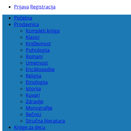
Prijava
Registracija
Početna
Prodavnica
Kompleti knjiga
Klasici
Književnost
Psihologija
Romani
Umetnost
Enciklopedije
Religija
Etnologija
Istorija
Kuvari
Zdravlje
Monografije
Rečnici
Stručna literatura
Knjige za decu