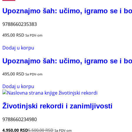
Upoznajmo šah: učimo, igramo se i b
9788660235383
495,00
RSD
Sa PDV-om
Dodaj u korpu
Upoznajmo šah: učimo, igramo se i b
495,00
RSD
Sa PDV-om
Dodaj u korpu
Životinjski rekordi i zanimljivosti
9788660234980
4.950,00
RSD
5.500,00
RSD
Sa PDV-om