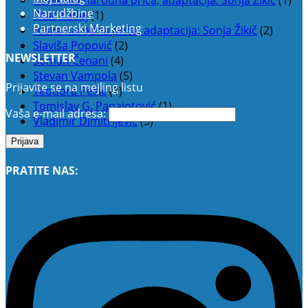
Narudžbine
Otac Tadej
(1)
Partnerski Marketing
ruska narodna priča, adaptacija: Sonja Žikič
(2)
Slaviša Popović
(2)
NEWSLETTER
Soman Čenani
(4)
Stevan Vampola
(5)
Prijavite se na mejling listu
Teodora Pešić
(1)
Tomislav G. Panajotović
(1)
Vaša e-mail adresa:
Vladimir Dimitrijević
(3)
PRATITE NAS: