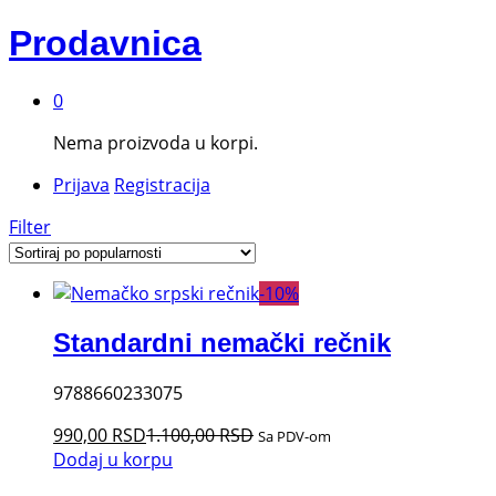
Prodavnica
0
Nema proizvoda u korpi.
Prijava
Registracija
Filter
-
10
%
Standardni nemački rečnik
9788660233075
990,00
RSD
1.100,00
RSD
Sa PDV-om
Dodaj u korpu