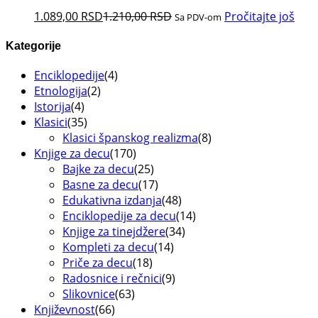
1.089,00
RSD
1.210,00
RSD
Pročitajte još
Sa PDV-om
Kategorije
Enciklopedije
(4)
Etnologija
(2)
Istorija
(4)
Klasici
(35)
Klasici španskog realizma
(8)
Knjige za decu
(170)
Bajke za decu
(25)
Basne za decu
(17)
Edukativna izdanja
(48)
Enciklopedije za decu
(14)
Knjige za tinejdžere
(34)
Kompleti za decu
(14)
Priče za decu
(18)
Radosnice i rečnici
(9)
Slikovnice
(63)
Književnost
(66)