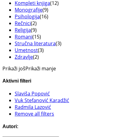
Kompleti knjiga
(12)
Monografije
(9)
Psihologija
(16)
Rečnici
(2)
Religija
(9)
Romani
(15)
Stručna literatura
(3)
Umetnost
(3)
Zdravlje
(2)
Prikaži još
Prikaži manje
Aktivni filteri
Slaviša Popović
Vuk Stefanović Karadžić
Radmila Lazović
Remove all filters
Autori: