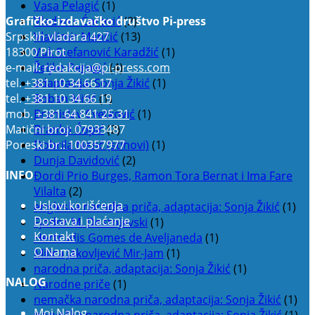
Vasa Pelagić
(1)
Grafičko-izdavačko društvo Pi-press
Vladimir Ćorović
(2)
Srpskih vladara 427
Vladimir Mančić
(13)
18300 Pirot
Vuk Stefanović Karadžić
(1)
e-mail:
redakcija@pi-press.com
Željko Perović
(4)
tel.
+381 10 34 66 17
adaptacija: Sonja Žikić
(1)
tel.
+381 10 34 66 19
Boban Mitić
(1)
mob.
+381 64 841 25 31
Branislav Cvetković
(1)
Matični broj: 07933487
Branko Ćopić
(2)
Poreski br.: 100357977
Dobrila Nezić (stihovi)
(1)
Dunja Davidović
(2)
INFO
Đordi Prio Burges, Ramon Tora Bernat i Ima Fare
Vilalta
(2)
Uslovi korišćenja
engleska narodna priča, adaptacija: Sonja Žikić
(1)
Dostava i plaćanje
Fjodor M. Dostojevski
(1)
Kontakt
Hertrudis Gomes de Aveljaneda
(1)
O Nama
Milica Jakovljević Mir-Jam
(1)
narodna priča, adaptacija: Sonja Žikić
(1)
NALOG
Narodne priče
(1)
nemačka narodna priča, adaptacija: Sonja Žikić
(1)
Moj Nalog
norveška narodna priča, adaptacija: Sonja Žikić
(1)