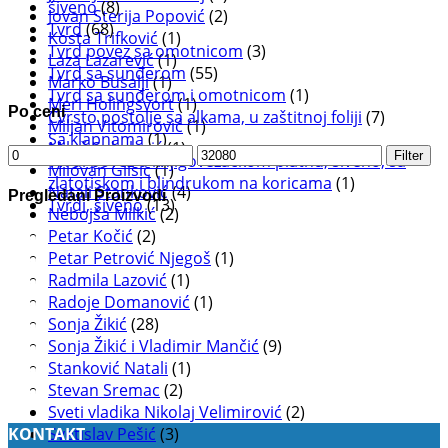
šiveno
(8)
Jovan Sterija Popović
(2)
Tvrd
(68)
Kosta Trifković
(1)
Tvrd povez sa omotnicom
(3)
Laza Lazarević
(1)
Tvrd sa sunđerom
(55)
Marko Busalji
(1)
Tvrd sa sunđerom i omotnicom
(1)
Meri Holingsvort
(1)
Po ceni
Čvrsto postolje sa alkama, u zaštitnoj foliji
(7)
Miljan Vitomirović
(1)
Sa klapnama
(1)
Miloš Sokolović
(1)
Minimalna
Maksimalna
Filter
Tvrdi povez u knjigovezačkom platnu, šiveno, sa
Milovan Glišić
(1)
cena
cena
zlatotiskom i blindrukom na koricama
(1)
Natali Stanković
(4)
Pregledani Proizvodi
Tvrdi, šiveno
(13)
Nebojša Milkić
(2)
Petar Kočić
(2)
Petar Petrović Njegoš
(1)
Radmila Lazović
(1)
Radoje Domanović
(1)
Sonja Žikić
(28)
Sonja Žikić i Vladimir Mančić
(9)
Stanković Natali
(1)
Stevan Sremac
(2)
Sveti vladika Nikolaj Velimirović
(2)
Svetislav Pešić
(3)
KONTAKT