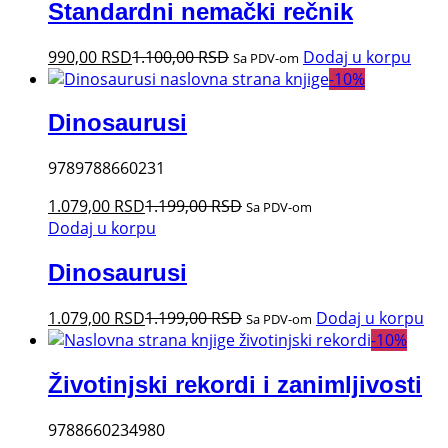
Standardni nemački rečnik
990,00
RSD
1.100,00
RSD
Dodaj u korpu
Sa PDV-om
-
10
%
Dinosaurusi
9789788660231
1.079,00
RSD
1.199,00
RSD
Sa PDV-om
Dodaj u korpu
Dinosaurusi
1.079,00
RSD
1.199,00
RSD
Dodaj u korpu
Sa PDV-om
-
10
%
Životinjski rekordi i zanimljivosti
9788660234980