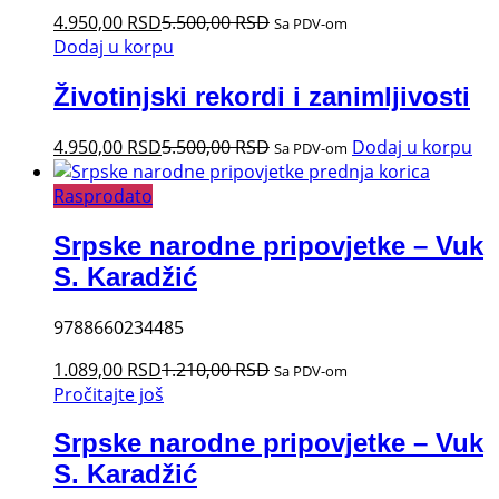
4.950,00
RSD
5.500,00
RSD
Sa PDV-om
Dodaj u korpu
Životinjski rekordi i zanimljivosti
4.950,00
RSD
5.500,00
RSD
Dodaj u korpu
Sa PDV-om
Rasprodato
Srpske narodne pripovjetke – Vuk
S. Karadžić
9788660234485
1.089,00
RSD
1.210,00
RSD
Sa PDV-om
Pročitajte još
Srpske narodne pripovjetke – Vuk
S. Karadžić