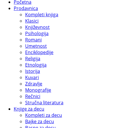
Početna
Prodavnica
Kompleti knjiga
Klasici
Književnost
Psihologija
Romani
Umetnost
Enciklopedije
Religija
Etnologija
Istorija
Kuvari
Zdravlje
Monografije
Rečnici
Stručna literatura
Knjige za decu
Kompleti za decu
Bajke za decu
Basne za decu