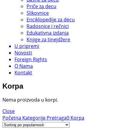
Priče za decu
Slikovnice
Enciklopedije za decu
Radosnice i rečnici
Edukativna izdanja
Knjige za tinejdžere
U pripremi
Novosti
Foreign Rights
O Nama
Kontakt
Korpa
Nema proizvoda u korpi.
Close
Početna
Kategorije
Pretraga
0
Korpa