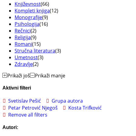
Književnost
(66)
Kompleti knjiga
(12)
Monografije
(9)
Psihologija
(16)
Rečnici
(2)
Religija
(9)
Romani
(15)
Stručna literatura
(3)
Umetnost
(3)
Zdravlje
(2)
Prikaži još
Prikaži manje
Aktivni filteri
Svetislav Pešić
Grupa autora
Petar Petrović Njegoš
Kosta Trifković
Remove all filters
Autori: