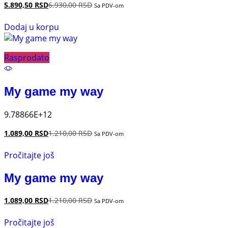
5.890,50
RSD
6.930,00
RSD
Sa PDV-om
Dodaj u korpu
Rasprodato
My game my way
9.78866E+12
1.089,00
RSD
1.210,00
RSD
Sa PDV-om
Pročitajte još
My game my way
1.089,00
RSD
1.210,00
RSD
Sa PDV-om
Pročitajte još