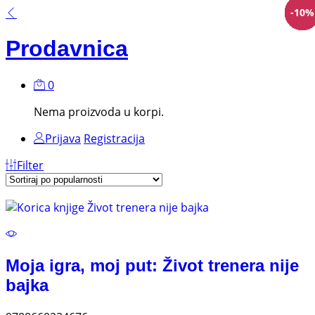
-
-
-
-
-
-
-
-
-
-
-
-
-
10
10
10
10
10
10
10
15
10
10
15
10
10
%
%
%
%
%
%
%
%
%
%
%
%
%
Prodavnica
0
Nema proizvoda u korpi.
Prijava
Registracija
Filter
Moja igra, moj put: Život trenera nije
bajka