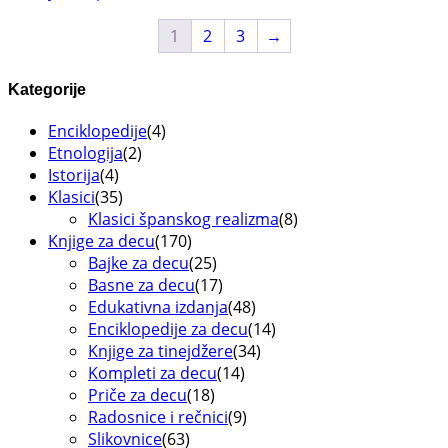
1
2
3
→
Kategorije
Enciklopedije
(4)
Etnologija
(2)
Istorija
(4)
Klasici
(35)
Klasici španskog realizma
(8)
Knjige za decu
(170)
Bajke za decu
(25)
Basne za decu
(17)
Edukativna izdanja
(48)
Enciklopedije za decu
(14)
Knjige za tinejdžere
(34)
Kompleti za decu
(14)
Priče za decu
(18)
Radosnice i rečnici
(9)
Slikovnice
(63)