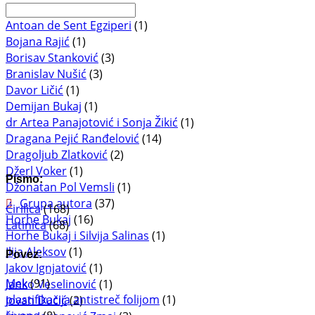
Antoan de Sent Egziperi
(1)
Bojana Rajić
(1)
Borisav Stanković
(3)
Branislav Nušić
(3)
Davor Ličić
(1)
Demijan Bukaj
(1)
dr Artea Panajotović i Sonja Žikić
(1)
Dragana Pejić Ranđelović
(14)
Dragoljub Zlatković
(2)
Džerl Voker
(1)
Pismo:
Džonatan Pol Vemsli
(1)
Grupa autora
(37)
Ćirilica
(168)
Horhe Bukaj
(16)
Latinica
(68)
Horhe Bukaj i Silvija Salinas
(1)
Ilija Aleksov
(1)
Povez:
Jakov Ignjatović
(1)
Mek
(91)
Janko Veselinović
(1)
plastifikacija antistreč folijom
(1)
Jovan Dučić
(2)