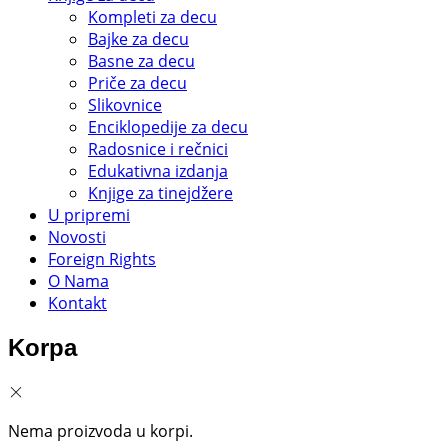
Kompleti za decu
Bajke za decu
Basne za decu
Priče za decu
Slikovnice
Enciklopedije za decu
Radosnice i rečnici
Edukativna izdanja
Knjige za tinejdžere
U pripremi
Novosti
Foreign Rights
O Nama
Kontakt
Korpa
Nema proizvoda u korpi.