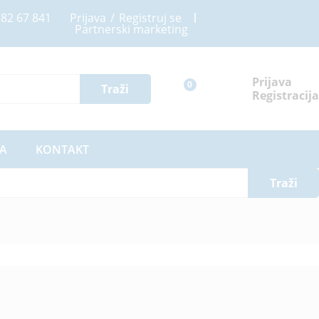
82 67 841
Prijava
/
Registruj se
Partnerski marketing
Prijava
0
Traži
Registracija
A
KONTAKT
Traži
Izgled