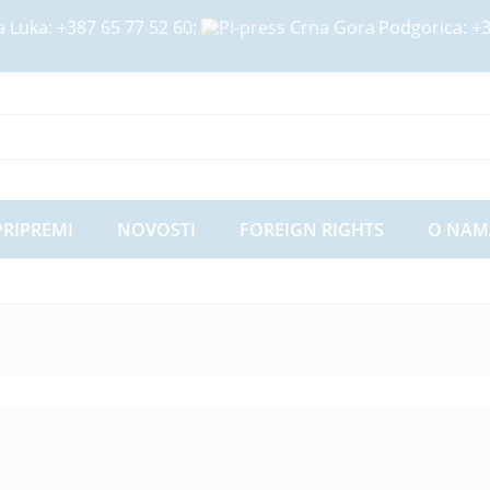
a Luka:
+387 65 77 52 60
;
Podgorica:
+3
PRIPREMI
NOVOSTI
FOREIGN RIGHTS
O NAM