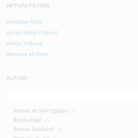
AKTIVNI FILTERI
Svetislav Pešić
Jovan Sterija Popović
Kosta Trifković
Remove all filters
AUTORI:
Antoan de Sent Egziperi
(1)
Bojana Rajić
(1)
Borisav Stanković
(3)