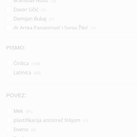
Branislav Nušić
(3)
Davor Ličić
(1)
Demijan Bukaj
(1)
dr Artea Panajotović i Sonja Žikić
(1)
Dragana Pejić Ranđelović
(14)
Dragoljub Zlatković
(2)
PISMO:
Džerl Voker
(1)
Ćirilica
(168)
Džonatan Pol Vemsli
(1)
Latinica
(68)
Grupa autora
(37)
Horhe Bukaj
(16)
Horhe Bukaj i Silvija Salinas
(1)
POVEZ:
Ilija Aleksov
(1)
Jakov Ignjatović
Mek
(1)
(91)
Janko Veselinović
plastifikacija antistreč folijom
(1)
(1)
Jovan Dučić
šiveno
(2)
(8)