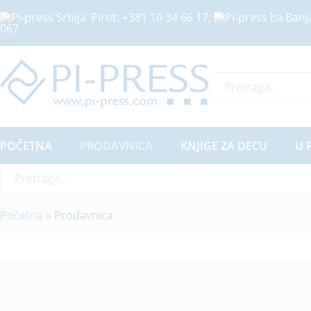
Pirot:
+381 10 34 66 17
;
Banj
067
Sve Kategorije
POČETNA
PRODAVNICA
KNJIGE ZA DECU
U 
Sve Kategorije
Početna
»
Prodavnica
6
Proizvoda pronađeno