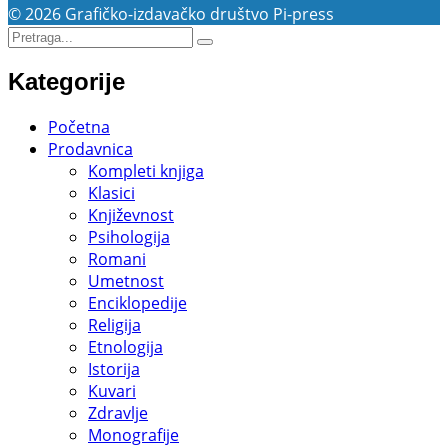
© 2026 Grafičko-izdavačko društvo Pi-press
Kategorije
Početna
Prodavnica
Kompleti knjiga
Klasici
Književnost
Psihologija
Romani
Umetnost
Enciklopedije
Religija
Etnologija
Istorija
Kuvari
Zdravlje
Monografije