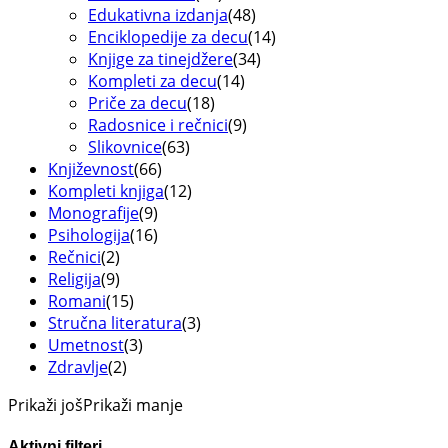
Edukativna izdanja
(48)
Enciklopedije za decu
(14)
Knjige za tinejdžere
(34)
Kompleti za decu
(14)
Priče za decu
(18)
Radosnice i rečnici
(9)
Slikovnice
(63)
Književnost
(66)
Kompleti knjiga
(12)
Monografije
(9)
Psihologija
(16)
Rečnici
(2)
Religija
(9)
Romani
(15)
Stručna literatura
(3)
Umetnost
(3)
Zdravlje
(2)
Prikaži još
Prikaži manje
Aktivni filteri