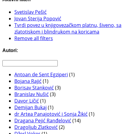
Svetislav Pešić
Jovan Sterija Popović
Tvrdi povez u knjigovezačkom platnu, šiveno, sa
zlatotiskom i blindrukom na koricama
Remove all filters
Autori:
Antoan de Sent Egziperi
(1)
Bojana Rajić
(1)
Borisav Stanković
(3)
Branislav Nušić
(3)
Davor Ličić
(1)
Demijan Bukaj
(1)
dr Artea Panajotović i Sonja Žikić
(1)
Dragana Pejić Ranđelović
(14)
Dragoljub Zlatković
(2)
Džerl Voker
(1)