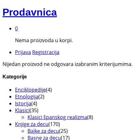
Prodavnica
0
Nema proizvoda u korpi.
Prijava
Registracija
Nijedan proizvod ne odgovara izabranim kriterijumima.
Kategorije
Enciklopedije
(4)
Etnologija
(2)
Istorija
(4)
Klasici
(35)
Klasici španskog realizma
(8)
Knjige za decu
(170)
Bajke za decu
(25)
Basne za decu
(17)