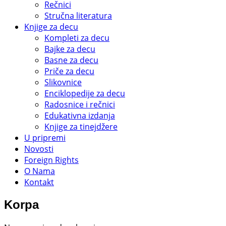
Rečnici
Stručna literatura
Knjige za decu
Kompleti za decu
Bajke za decu
Basne za decu
Priče za decu
Slikovnice
Enciklopedije za decu
Radosnice i rečnici
Edukativna izdanja
Knjige za tinejdžere
U pripremi
Novosti
Foreign Rights
O Nama
Kontakt
Korpa