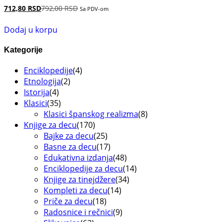
712,80
RSD
792,00
RSD
Sa PDV-om
Dodaj u korpu
Kategorije
Enciklopedije
(4)
Etnologija
(2)
Istorija
(4)
Klasici
(35)
Klasici španskog realizma
(8)
Knjige za decu
(170)
Bajke za decu
(25)
Basne za decu
(17)
Edukativna izdanja
(48)
Enciklopedije za decu
(14)
Knjige za tinejdžere
(34)
Kompleti za decu
(14)
Priče za decu
(18)
Radosnice i rečnici
(9)