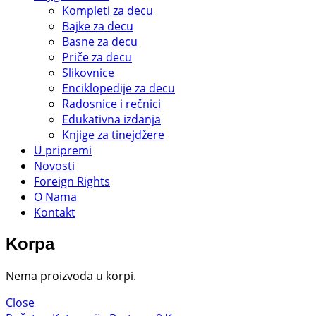
Kompleti za decu
Bajke za decu
Basne za decu
Priče za decu
Slikovnice
Enciklopedije za decu
Radosnice i rečnici
Edukativna izdanja
Knjige za tinejdžere
U pripremi
Novosti
Foreign Rights
O Nama
Kontakt
Korpa
Nema proizvoda u korpi.
Close