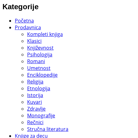
Kategorije
Početna
Prodavnica
Kompleti knjiga
Klasici
Književnost
Psihologija
Romani
Umetnost
Enciklopedije
Religija
Etnologija
Istorija
Kuvari
Zdravlje
Monografije
Rečnici
Stručna literatura
Knjige za decu