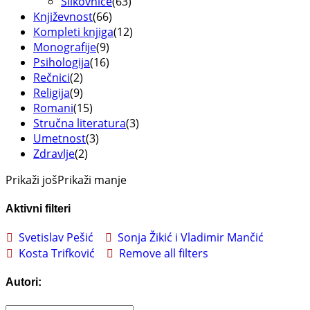
Slikovnice
(63)
Književnost
(66)
Kompleti knjiga
(12)
Monografije
(9)
Psihologija
(16)
Rečnici
(2)
Religija
(9)
Romani
(15)
Stručna literatura
(3)
Umetnost
(3)
Zdravlje
(2)
Prikaži još
Prikaži manje
Aktivni filteri
Svetislav Pešić
Sonja Žikić i Vladimir Mančić
Kosta Trifković
Remove all filters
Autori: