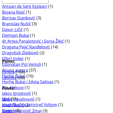
Antoan de Sent Egziperi
(1)
Bojana Rajić
(1)
Borisav Stanković
(3)
Branislav Nušić
(3)
Davor Ličić
(1)
Demijan Bukaj
(1)
dr Artea Panajotović i Sonja Žikić
(1)
Dragana Pejić Ranđelović
(14)
Dragoljub Zlatković
(2)
Džerl Voker
(1)
Pismo:
Džonatan Pol Vemsli
(1)
Grupa autora
(37)
Ćirilica
(168)
Horhe Bukaj
(16)
Latinica
(68)
Horhe Bukaj i Silvija Salinas
(1)
Ilija Aleksov
(1)
Povez:
Jakov Ignjatović
(1)
Mek
(91)
Janko Veselinović
(1)
plastifikacija antistreč folijom
(1)
Jovan Dučić
(2)
šiveno
(8)
Jovan Jovanović Zmaj
(3)