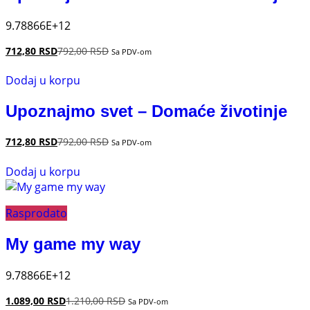
9.78866E+12
712,80
RSD
792,00
RSD
Sa PDV-om
Dodaj u korpu
Upoznajmo svet – Domaće životinje
712,80
RSD
792,00
RSD
Sa PDV-om
Dodaj u korpu
Rasprodato
My game my way
9.78866E+12
1.089,00
RSD
1.210,00
RSD
Sa PDV-om