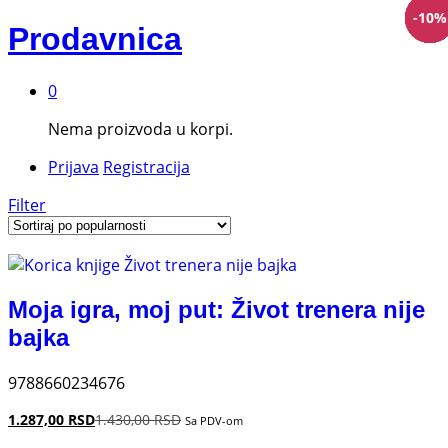
-
-
-
-
-
-
-
-
-
-
-
10
10
10
10
10
10
10
10
10
10
10
%
%
%
%
%
%
%
%
%
%
%
Prodavnica
0
Nema proizvoda u korpi.
Prijava
Registracija
Filter
Moja igra, moj put: Život trenera nije
bajka
9788660234676
1.287,00
RSD
1.430,00
RSD
Sa PDV-om