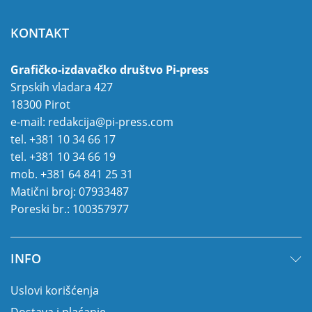
KONTAKT
Grafičko-izdavačko društvo Pi-press
Srpskih vladara 427
18300 Pirot
e-mail:
redakcija@pi-press.com
tel.
+381 10 34 66 17
tel.
+381 10 34 66 19
mob.
+381 64 841 25 31
Matični broj: 07933487
Poreski br.: 100357977
INFO
Uslovi korišćenja