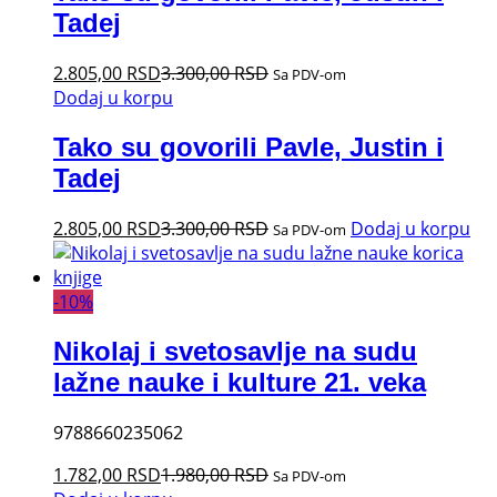
Tadej
2.805,00
RSD
3.300,00
RSD
Sa PDV-om
Dodaj u korpu
Tako su govorili Pavle, Justin i
Tadej
2.805,00
RSD
3.300,00
RSD
Dodaj u korpu
Sa PDV-om
-
10
%
Nikolaj i svetosavlje na sudu
lažne nauke i kulture 21. veka
9788660235062
1.782,00
RSD
1.980,00
RSD
Sa PDV-om