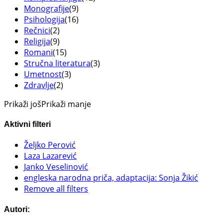
Monografije
(9)
Psihologija
(16)
Rečnici
(2)
Religija
(9)
Romani
(15)
Stručna literatura
(3)
Umetnost
(3)
Zdravlje
(2)
Prikaži još
Prikaži manje
Aktivni filteri
Željko Perović
Laza Lazarević
Janko Veselinović
engleska narodna priča, adaptacija: Sonja Žikić
Remove all filters
Autori: