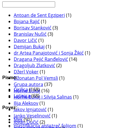
Antoan de Sent Egziperi
(1)
Bojana Rajić
(1)
Borisav Stanković
(3)
Branislav Nušić
(3)
Davor Ličić
(1)
Demijan Bukaj
(1)
dr Artea Panajotović i Sonja Žikić
(1)
Dragana Pejić Ranđelović
(14)
Dragoljub Zlatković
(2)
Džerl Voker
(1)
Džonatan Pol Vemsli
(1)
Pismo:
Grupa autora
(37)
Ćirilica
(168)
Horhe Bukaj
(16)
Latinica
(68)
Horhe Bukaj i Silvija Salinas
(1)
Ilija Aleksov
(1)
Povez:
Jakov Ignjatović
(1)
Janko Veselinović
(1)
Mek
(91)
Jovan Dučić
(2)
plastifikacija antistreč folijom
(1)