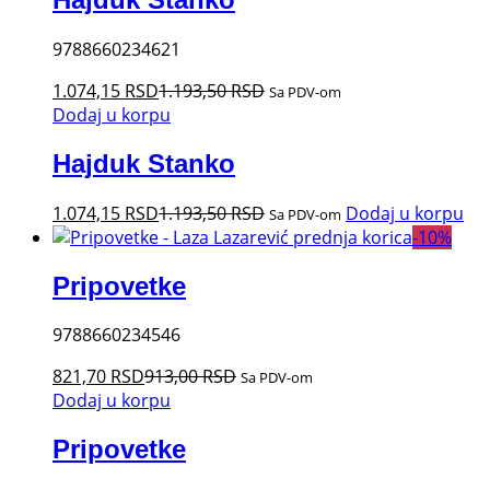
9788660234621
1.074,15
RSD
1.193,50
RSD
Sa PDV-om
Dodaj u korpu
Hajduk Stanko
1.074,15
RSD
1.193,50
RSD
Dodaj u korpu
Sa PDV-om
-
10
%
Pripovetke
9788660234546
821,70
RSD
913,00
RSD
Sa PDV-om
Dodaj u korpu
Pripovetke