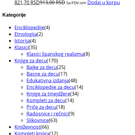
821,70
RSD
913,00
RSD
Dodaj u korpu
Sa PDV-om
Kategorije
Enciklopedije
(4)
Etnologija
(2)
Istorija
(4)
Klasici
(35)
Klasici španskog realizma
(8)
Knjige za decu
(170)
Bajke za decu
(25)
Basne za decu
(17)
Edukativna izdanja
(48)
Enciklopedije za decu
(14)
Knjige za tinejdžere
(34)
Kompleti za decu
(14)
Priče za decu
(18)
Radosnice i rečnici
(9)
Slikovnice
(63)
Književnost
(66)
Kompleti knjiga
(12)