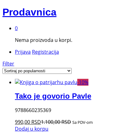
Prodavnica
0
Nema proizvoda u korpi.
Prijava
Registracija
Filter
-
10
%
Tako je govorio Pavle
9788660235369
990,00
RSD
1.100,00
RSD
Sa PDV-om
Dodaj u korpu