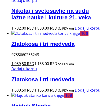
Dodaj u korpu
Nikolaj i svetosavlje na sudu
lažne nauke i kulture 21. veka
1.782,00
RSD
1.980,00
RSD
Dodaj u korpu
Sa PDV-om
-
10
%
Zlatokosa i tri medveda
9788660236243
1.039,50
RSD
1.155,00
RSD
Sa PDV-om
Dodaj u korpu
Zlatokosa i tri medveda
1.039,50
RSD
1.155,00
RSD
Dodaj u korpu
Sa PDV-om
-
10
%
Hajduk Stanko