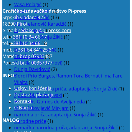
Vasa Pelagić
(1)
Grafičko-izdavačko društvo Pi-press
Vladimir Ćorović
(2)
Srpskih vladara 427
Vladimir Mančić
(13)
18300 Pirot
Vuk Stefanović Karadžić
(1)
e-mail:
redakcija@pi-press.com
Željko Perović
(4)
tel.
+381 10 34 66 17
adaptacija: Sonja Žikić
(1)
tel.
+381 10 34 66 19
Boban Mitić
(1)
mob.
+381 64 841 25 31
Branislav Cvetković
(1)
Matični broj: 07933487
Branko Ćopić
(2)
Poreski br.: 100357977
Dobrila Nezić (stihovi)
(1)
Dunja Davidović
(2)
INFO
Đordi Prio Burges, Ramon Tora Bernat i Ima Fare
Vilalta
(2)
Uslovi korišćenja
engleska narodna priča, adaptacija: Sonja Žikić
(1)
Dostava i plaćanje
Fjodor M. Dostojevski
(1)
Kontakt
Hertrudis Gomes de Aveljaneda
(1)
O Nama
Milica Jakovljević Mir-Jam
(1)
narodna priča, adaptacija: Sonja Žikić
(1)
NALOG
Narodne priče
(1)
nemačka narodna priča, adaptacija: Sonja Žikić
(1)