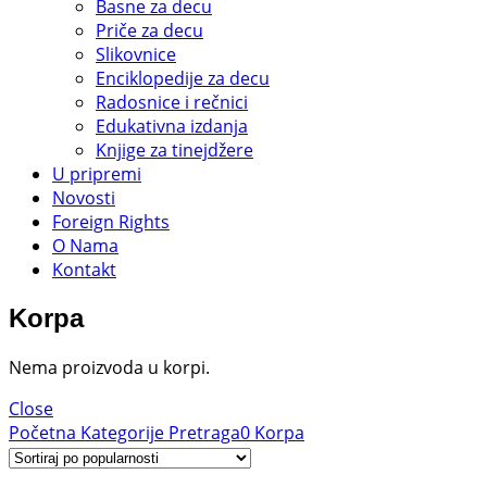
Basne za decu
Priče za decu
Slikovnice
Enciklopedije za decu
Radosnice i rečnici
Edukativna izdanja
Knjige za tinejdžere
U pripremi
Novosti
Foreign Rights
O Nama
Kontakt
Korpa
Nema proizvoda u korpi.
Close
Početna
Kategorije
Pretraga
0
Korpa