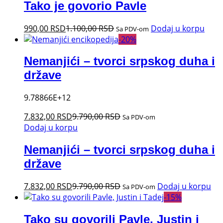
Tako je govorio Pavle
990,00
RSD
1.100,00
RSD
Dodaj u korpu
Sa PDV-om
-
20
%
Nemanjići – tvorci srpskog duha i
države
9.78866E+12
7.832,00
RSD
9.790,00
RSD
Sa PDV-om
Dodaj u korpu
Nemanjići – tvorci srpskog duha i
države
7.832,00
RSD
9.790,00
RSD
Dodaj u korpu
Sa PDV-om
-
15
%
Tako su govorili Pavle, Justin i