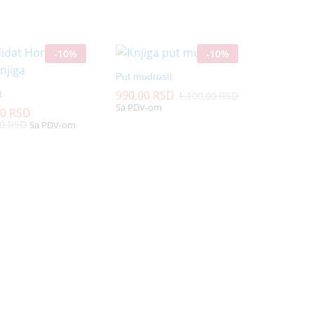
-
10
%
-
10
%
Put mudrosti
990,00
990,00
RSD
RSD
t
1.100,00
1.100,00
RSD
RSD
Sa PDV-om
00
00
RSD
RSD
00
00
RSD
RSD
Sa PDV-om