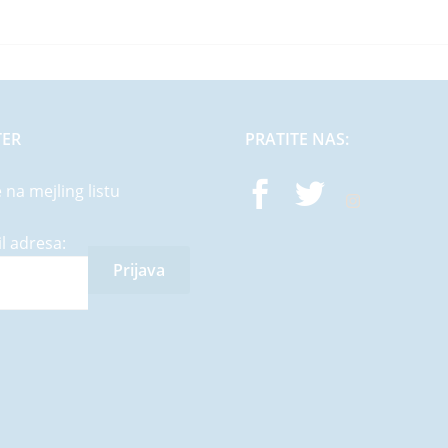
TER
PRATITE NAS:
e na mejling listu
l adresa: