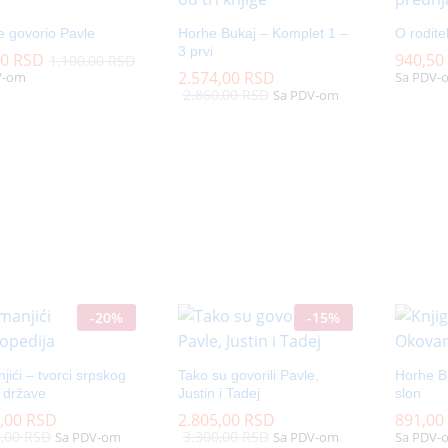
e govorio Pavle
Horhe Bukaj – Komplet 1 –
O roditel
3 prvi
00
00
RSD
RSD
940,50
940,50
1.100,00
1.100,00
RSD
RSD
2.574,00
2.574,00
RSD
RSD
V-om
Sa PDV-
2.860,00
2.860,00
RSD
RSD
Sa PDV-om
-
20
%
-
15
%
ići – tvorci srpskog
Tako su govorili Pavle,
Horhe B
 države
Justin i Tadej
slon
2,00
2,00
RSD
RSD
2.805,00
2.805,00
RSD
RSD
891,00
891,00
0,00
0,00
RSD
RSD
3.300,00
3.300,00
RSD
RSD
Sa PDV-om
Sa PDV-om
Sa PDV-