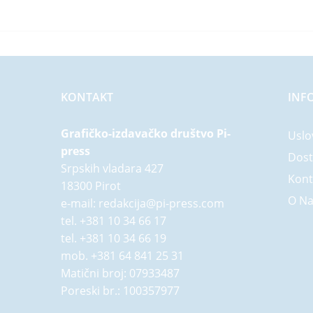
Radoje Domanović
(1)
Sonja Žikić
(28)
Sonja Žikić i Vladimir
Mančić
(9)
Stanković Natali
(1)
KONTAKT
INF
Stevan Sremac
(2)
Sveti vladika Nikolaj
Velimirović
Grafičko-izdavačko društvo Pi-
(2)
Uslo
press
Svetislav Pešić
(3)
Dost
Srpskih vladara 427
Vasa Pelagić
(1)
Kont
18300 Pirot
Vladimir Ćorović
(2)
O N
e-mail:
redakcija@pi-press.com
Vladimir Mančić
(13)
tel.
+381 10 34 66 17
Vuk Stefanović Karadžić
tel.
+381 10 34 66 19
(1)
mob.
+381 64 841 25 31
Željko Perović
(4)
Matični broj: 07933487
adaptacija: Sonja Žikić
(1)
Poreski br.: 100357977
Boban Mitić
(1)