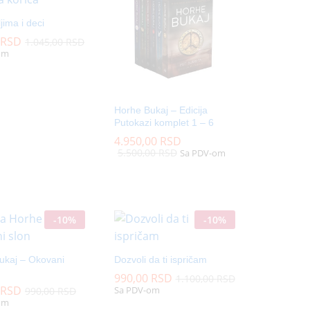
jima i deci
RSD
RSD
1.045,00
1.045,00
RSD
RSD
om
Horhe Bukaj – Edicija
Putokazi komplet 1 – 6
4.950,00
4.950,00
RSD
RSD
5.500,00
5.500,00
RSD
RSD
Sa PDV-om
-
10
%
-
10
%
ukaj – Okovani
Dozvoli da ti ispričam
990,00
990,00
RSD
RSD
1.100,00
1.100,00
RSD
RSD
RSD
RSD
Sa PDV-om
990,00
990,00
RSD
RSD
om