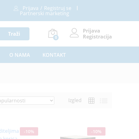
Prijava
/
Registruj se
Partnerski marketing
Prijava
Traži
Registracija
0
O NAMA
KONTAKT
Izgled
-
10
%
-
10
%