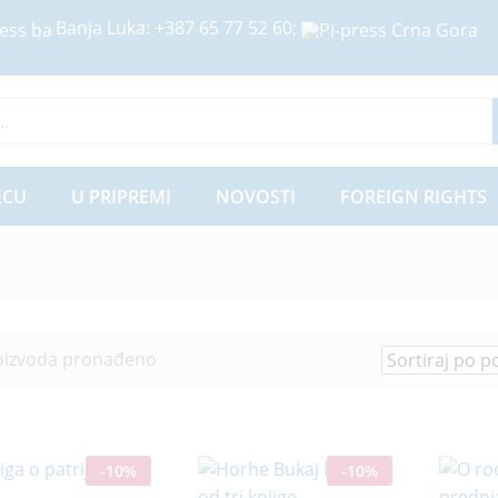
Banja Luka:
+387 65 77 52 60
;
ije
ECU
U PRIPREMI
NOVOSTI
FOREIGN RIGHTS
oizvoda pronađeno
-
10
%
-
10
%