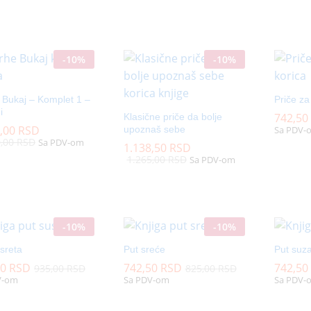
-
10
%
-
10
%
 Bukaj – Komplet 1 –
Priče za
i
742,50
742,50
Klasične priče da bolje
9,00
9,00
RSD
RSD
upoznaš sebe
Sa PDV-
0,00
0,00
RSD
RSD
Sa PDV-om
1.138,50
1.138,50
RSD
RSD
1.265,00
1.265,00
RSD
RSD
Sa PDV-om
-
10
%
-
10
%
sreta
Put sreće
Put suz
50
50
RSD
RSD
742,50
742,50
RSD
RSD
742,50
742,50
935,00
935,00
RSD
RSD
825,00
825,00
RSD
RSD
V-om
Sa PDV-om
Sa PDV-