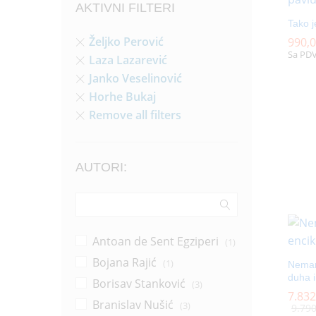
AKTIVNI FILTERI
Tako j
Željko Perović
990,
990,
Sa PD
Laza Lazarević
Janko Veselinović
Horhe Bukaj
Remove all filters
AUTORI:
Antoan de Sent Egziperi
(1)
Bojana Rajić
(1)
Nemanj
duha i
Borisav Stanković
(3)
7.83
7.83
Branislav Nušić
(3)
9.79
9.79