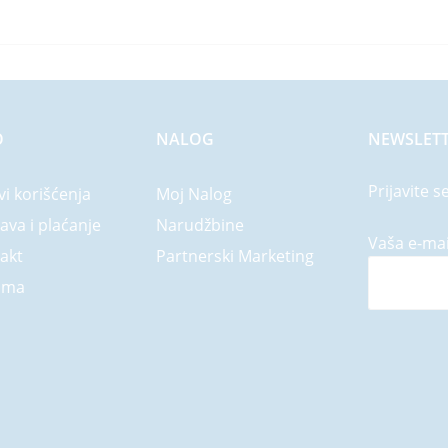
O
NALOG
NEWSLET
Prijavite s
vi korišćenja
Moj Nalog
ava i plaćanje
Narudžbine
Vaša e-mai
akt
Partnerski Marketing
ama