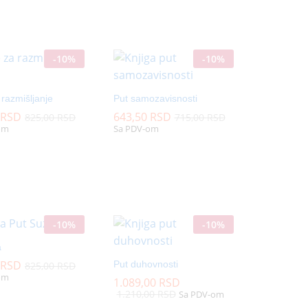
-
10
%
-
10
%
 razmišljanje
Put samozavisnosti
RSD
RSD
643,50
643,50
RSD
RSD
825,00
825,00
RSD
RSD
715,00
715,00
RSD
RSD
om
Sa PDV-om
-
10
%
-
10
%
a
RSD
RSD
Put duhovnosti
825,00
825,00
RSD
RSD
om
1.089,00
1.089,00
RSD
RSD
1.210,00
1.210,00
RSD
RSD
Sa PDV-om