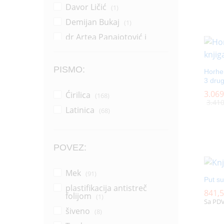
Davor Ličić
(1)
Demijan Bukaj
(1)
dr Artea Panajotović i
Sonja Žikić
(1)
Dragana Pejić Ranđelović
(14)
PISMO:
Horhe
3 drug
Dragoljub Zlatković
(2)
3.06
3.06
Ćirilica
(168)
Džerl Voker
(1)
3.41
3.41
Latinica
(68)
Džonatan Pol Vemsli
(1)
Grupa autora
(37)
Horhe Bukaj
(16)
POVEZ:
Horhe Bukaj i Silvija Salinas
(1)
Mek
(91)
Put su
Ilija Aleksov
(1)
plastifikacija antistreč
841,
841,
Jakov Ignjatović
folijom
(1)
(1)
Sa PD
Janko Veselinović
šiveno
(8)
(1)