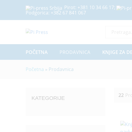
Pirot:
+381 10 34 66 17
;
Podgorica:
+382 67 841 067
Sve Kategor
POČETNA
PRODAVNICA
KNJIGE ZA D
Početna
»
Prodavnica
22
Pr
KATEGORIJE