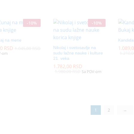
-
10
%
-
10
%
aj na mene
Kandida
50
50
RSD
RSD
1.089,
1.089,
Nikolaj i svetosavlje na
1.045,00
1.045,00
RSD
RSD
1.210,
1.210,
V-om
sudu lažne nauke i kulture
21. veka
1.782,00
1.782,00
RSD
RSD
1.980,00
1.980,00
RSD
RSD
Sa PDV-om
1
2
→