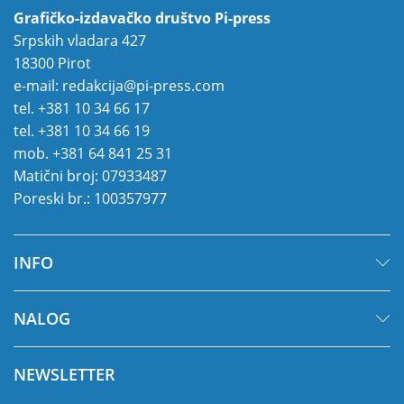
Grafičko-izdavačko društvo Pi-press
Srpskih vladara 427
18300 Pirot
e-mail:
redakcija@pi-press.com
tel.
+381 10 34 66 17
tel.
+381 10 34 66 19
mob.
+381 64 841 25 31
Matični broj: 07933487
Poreski br.: 100357977
INFO
NALOG
NEWSLETTER