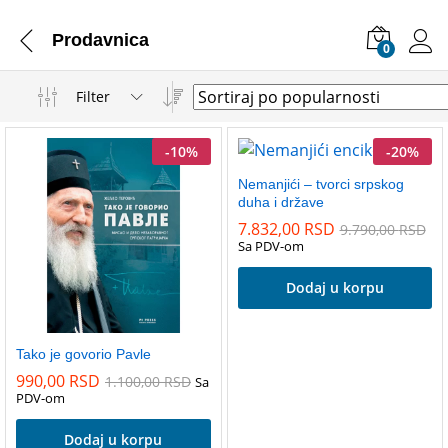
Prodavnica
0
Filter
-
10
%
-
20
%
Nemanjići – tvorci srpskog
duha i države
7.832,00
RSD
9.790,00
RSD
Sa PDV-om
Dodaj u korpu
Tako je govorio Pavle
990,00
RSD
1.100,00
RSD
Sa
PDV-om
Dodaj u korpu