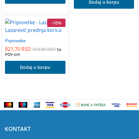
Dodaj u korpu
-
10
%
Pripovetke
821,70
RSD
913,00
RSD
Sa
PDV-om
Dodaj u korpu
KONTAKT