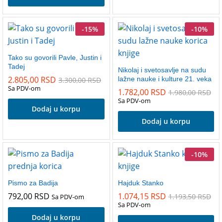
-
15
%
-
10
%
Tako su govorili Pavle, Justin i
Tadej
Nikolaj i svetosavlje na sudu
2.805,00
RSD
lažne nauke i kulture 21. veka
3.300,00
RSD
Sa PDV-om
1.782,00
RSD
1.980,00
RSD
Sa PDV-om
Dodaj u korpu
Dodaj u korpu
-
10
%
Pismo za Badija
Hajduk Stanko
792,00
RSD
1.074,15
RSD
1.193,50
RSD
Sa PDV-om
Sa PDV-om
Dodaj u korpu