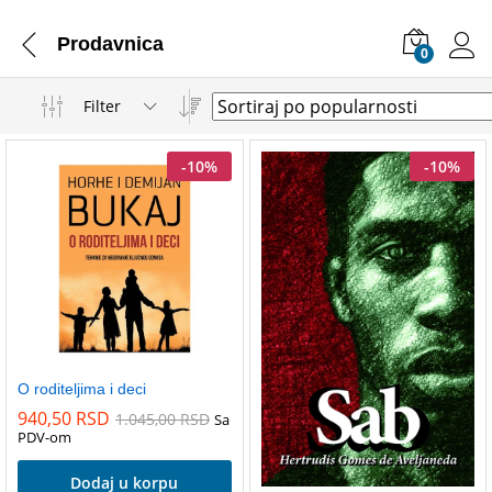
Prodavnica
0
Filter
-
10
%
-
10
%
O roditeljima i deci
940,50
RSD
1.045,00
RSD
Sa
PDV-om
Dodaj u korpu