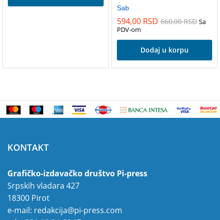
Sab
594,00
RSD
660,00
RSD
Sa
PDV-om
Dodaj u korpu
KONTAKT
Grafičko-izdavačko društvo Pi-press
Srpskih vladara 427
18300 Pirot
e-mail:
redakcija@pi-press.com