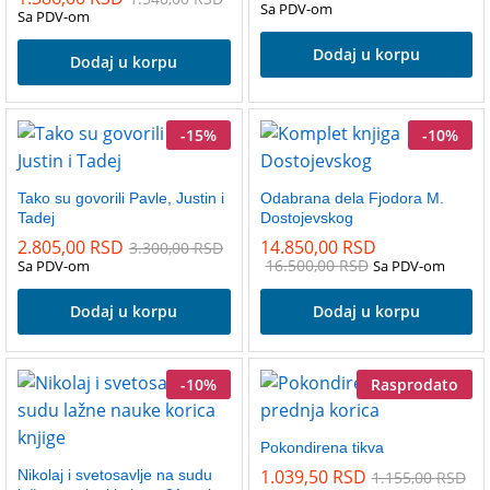
Sa PDV-om
Sa PDV-om
Dodaj u korpu
Dodaj u korpu
-
15
%
-
10
%
Tako su govorili Pavle, Justin i
Odabrana dela Fjodora M.
Tadej
Dostojevskog
2.805,00
RSD
14.850,00
RSD
3.300,00
RSD
16.500,00
RSD
Sa PDV-om
Sa PDV-om
Dodaj u korpu
Dodaj u korpu
-
10
%
Rasprodato
Pokondirena tikva
1.039,50
RSD
Nikolaj i svetosavlje na sudu
1.155,00
RSD