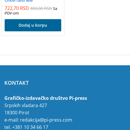
Orlovi rano lete
722,70
RSD
803,00
RSD
Sa
PDV-om
Dodaj u korpu
KONTAKT
Grafičko-izdavačko društvo Pi-press
Srpskih vladara 427
18300 Pirot
e-mail:
redakcija@pi-press.com
tel.
+381 10 34 66 17