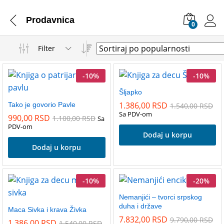
Prodavnica
0
Filter
-
10
%
-
10
%
Šljapko
1.386,00
RSD
Tako je govorio Pavle
1.540,00
RSD
Sa PDV-om
990,00
RSD
1.100,00
RSD
Sa
PDV-om
Dodaj u korpu
Dodaj u korpu
-
10
%
-
20
%
Nemanjići – tvorci srpskog
duha i države
Maca Sivka i krava Živka
7.832,00
RSD
9.790,00
RSD
1.386,00
RSD
1.540,00
RSD