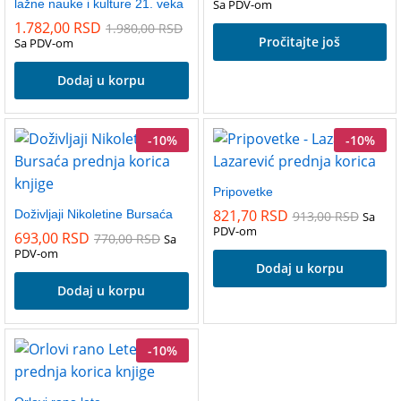
lažne nauke i kulture 21. veka
Sa PDV-om
1.782,00
RSD
1.980,00
RSD
Pročitajte još
Sa PDV-om
Dodaj u korpu
-
10
%
-
10
%
Pripovetke
821,70
RSD
Doživljaji Nikoletine Bursaća
913,00
RSD
Sa
PDV-om
693,00
RSD
770,00
RSD
Sa
PDV-om
Dodaj u korpu
Dodaj u korpu
-
10
%