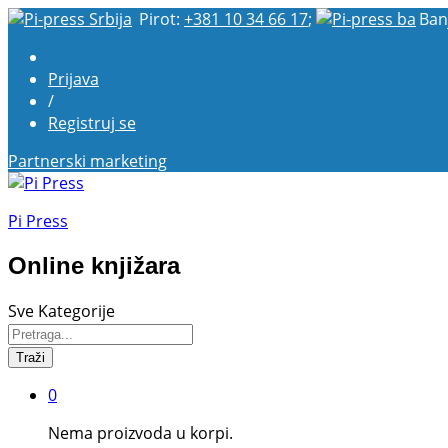
Pirot:
+381 10 34 66 17
;
Ban
Prijava
/
Registruj se
Partnerski marketing
Pi Press
Online knjižara
Sve Kategorije
Traži
0
Nema proizvoda u korpi.