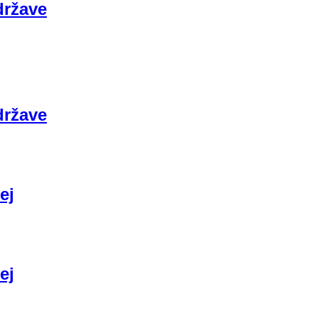
države
države
ej
ej