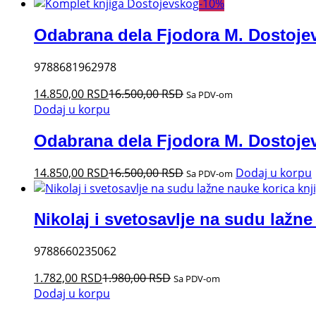
-
10
%
Odabrana dela Fjodora M. Dostoje
9788681962978
14.850,00
RSD
16.500,00
RSD
Sa PDV-om
Dodaj u korpu
Odabrana dela Fjodora M. Dostoje
14.850,00
RSD
16.500,00
RSD
Dodaj u korpu
Sa PDV-om
Nikolaj i svetosavlje na sudu lažne
9788660235062
1.782,00
RSD
1.980,00
RSD
Sa PDV-om
Dodaj u korpu