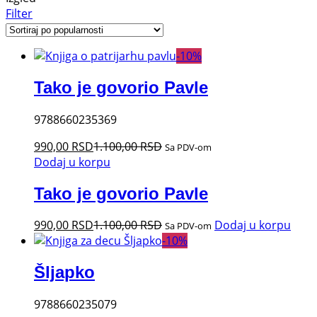
Filter
-
10
%
Tako je govorio Pavle
9788660235369
990,00
RSD
1.100,00
RSD
Sa PDV-om
Dodaj u korpu
Tako je govorio Pavle
990,00
RSD
1.100,00
RSD
Dodaj u korpu
Sa PDV-om
-
10
%
Šljapko
9788660235079