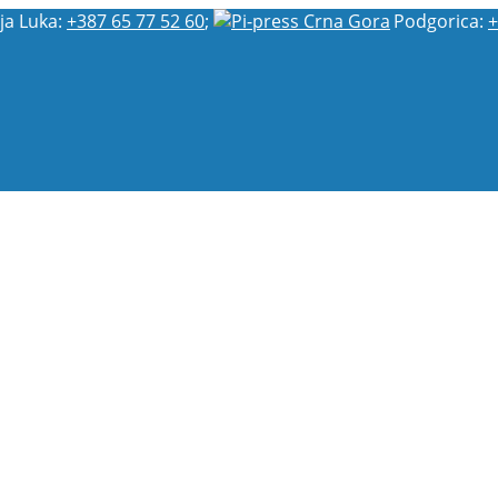
ja Luka:
+387 65 77 52 60
;
Podgorica:
+