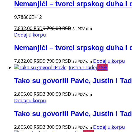
Nemanjići – tvorci srpskog duha i 
9.78866E+12
7.832,00
RSD
9.790,00
RSD
Sa PDV-om
Dodaj u korpu
Nemanjići – tvorci srpskog duha i 
7.832,00
RSD
9.790,00
RSD
Dodaj u korpu
Sa PDV-om
-
15
%
Tako su govorili Pavle, Justin i Tad
2.805,00
RSD
3.300,00
RSD
Sa PDV-om
Dodaj u korpu
Tako su govorili Pavle, Justin i Tad
2.805,00
RSD
3.300,00
RSD
Dodaj u korpu
Sa PDV-om