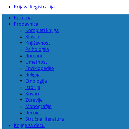
Prijava
Registracija
Početna
Prodavnica
Kompleti knjiga
Klasici
Književnost
Psihologija
Romani
Umetnost
Enciklopedije
Religija
Etnologija
Istorija
Kuvari
Zdravlje
Monografije
Rečnici
Stručna literatura
Knjige za decu