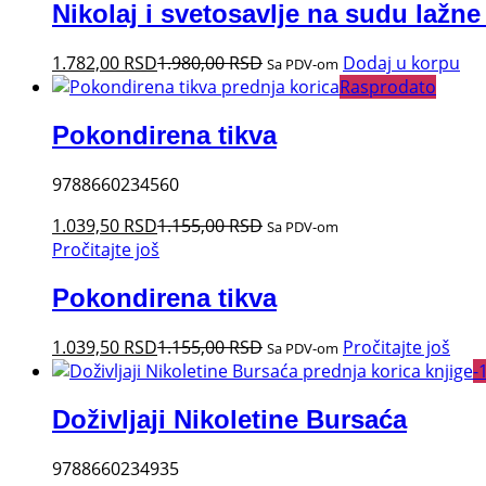
Nikolaj i svetosavlje na sudu lažne
1.782,00
RSD
1.980,00
RSD
Dodaj u korpu
Sa PDV-om
Rasprodato
Pokondirena tikva
9788660234560
1.039,50
RSD
1.155,00
RSD
Sa PDV-om
Pročitajte još
Pokondirena tikva
1.039,50
RSD
1.155,00
RSD
Pročitajte još
Sa PDV-om
-
Doživljaji Nikoletine Bursaća
9788660234935