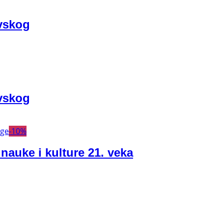
vskog
vskog
-
10
%
 nauke i kulture 21. veka