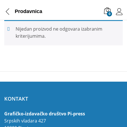
Prodavnica
0
Nijedan proizvod ne odgovara izabranim
kriterijumima.
KONTAKT
Grafičko-izdavačko društvo Pi-press
Srpskih vladara 427