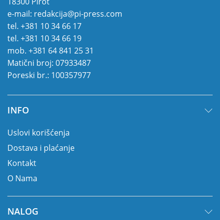
18300 Pirot
e-mail:
redakcija@pi-press.com
tel.
+381 10 34 66 17
tel.
+381 10 34 66 19
mob.
+381 64 841 25 31
Matični broj: 07933487
Poreski br.: 100357977
INFO
Uslovi korišćenja
Dostava i plaćanje
Kontakt
O Nama
NALOG