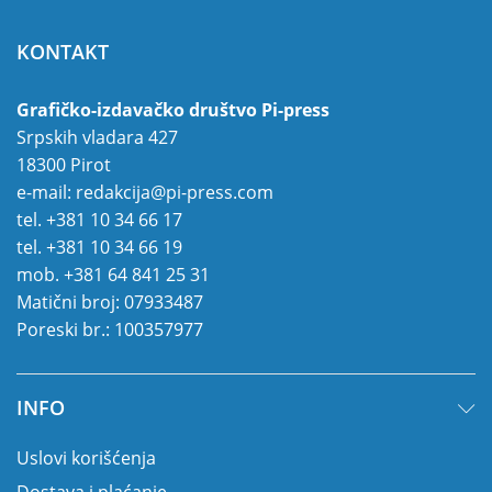
KONTAKT
Grafičko-izdavačko društvo Pi-press
Srpskih vladara 427
18300 Pirot
e-mail:
redakcija@pi-press.com
tel.
+381 10 34 66 17
tel.
+381 10 34 66 19
mob.
+381 64 841 25 31
Matični broj: 07933487
Poreski br.: 100357977
INFO
Uslovi korišćenja