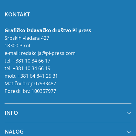
KONTAKT
Grafičko-izdavačko društvo Pi-press
Srpskih vladara 427
18300 Pirot
e-mail:
redakcija@pi-press.com
tel.
+381 10 34 66 17
tel.
+381 10 34 66 19
mob.
+381 64 841 25 31
Matični broj: 07933487
Poreski br.: 100357977
INFO
NALOG