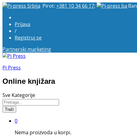
Pirot:
+381 10 34 66 17
;
Ban
Prijava
/
Registruj se
Partnerski marketing
Pi Press
Online knjižara
Sve Kategorije
Traži
0
Nema proizvoda u korpi.