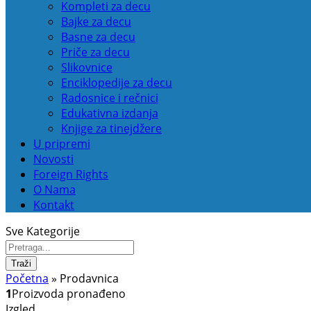
Kompleti za decu
Bajke za decu
Basne za decu
Priče za decu
Slikovnice
Enciklopedije za decu
Radosnice i rečnici
Edukativna izdanja
Knjige za tinejdžere
U pripremi
Novosti
Foreign Rights
O Nama
Kontakt
Sve Kategorije
Traži
Početna
»
Prodavnica
1
Proizvoda pronađeno
Izgled