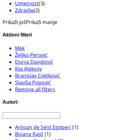
Umetnost
(3)
Zdravlje
(2)
Prikaži još
Prikaži manje
Aktivni filteri
Mek
Željko Perović
Dunja Davidović
Ilija Aleksov
Branislav Cvetković
Slaviša Popović
Remove all filters
Autori:
Antoan de Sent Egziperi
(1)
Bojana Rajić
(1)