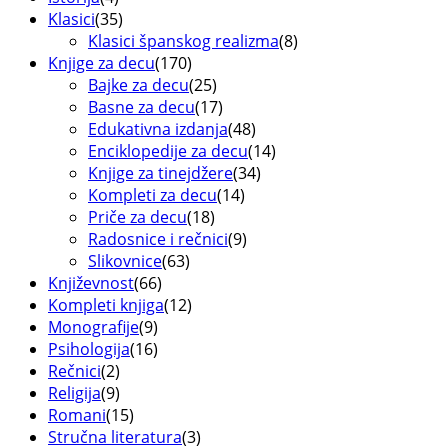
Klasici
(35)
Klasici španskog realizma
(8)
Knjige za decu
(170)
Bajke za decu
(25)
Basne za decu
(17)
Edukativna izdanja
(48)
Enciklopedije za decu
(14)
Knjige za tinejdžere
(34)
Kompleti za decu
(14)
Priče za decu
(18)
Radosnice i rečnici
(9)
Slikovnice
(63)
Književnost
(66)
Kompleti knjiga
(12)
Monografije
(9)
Psihologija
(16)
Rečnici
(2)
Religija
(9)
Romani
(15)
Stručna literatura
(3)