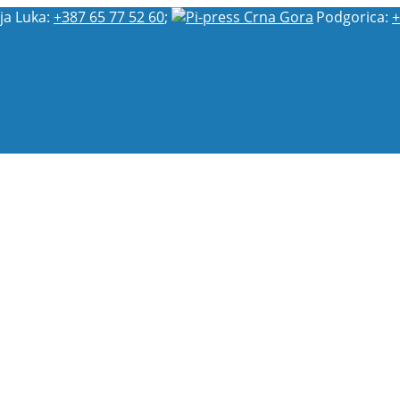
ja Luka:
+387 65 77 52 60
;
Podgorica:
+