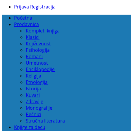
Prijava
Registracija
Početna
Prodavnica
Kompleti knjiga
Klasici
Književnost
Psihologija
Romani
Umetnost
Enciklopedije
Religija
Etnologija
Istorija
Kuvari
Zdravlje
Monografije
Rečnici
Stručna literatura
Knjige za decu