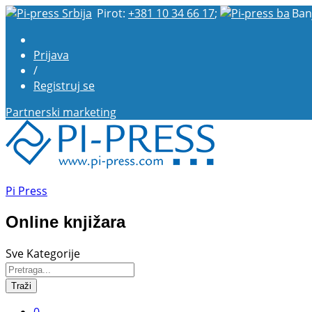
Pirot:
+381 10 34 66 17
;
Ban
Prijava
/
Registruj se
Partnerski marketing
Pi Press
Online knjižara
Sve Kategorije
Traži
0