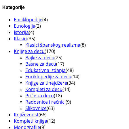
Kategorije
Enciklopedije
(4)
Etnologija
(2)
Istorija
(4)
Klasici
(35)
Klasici španskog realizma
(8)
Knjige za decu
(170)
Bajke za decu
(25)
Basne za decu
(17)
Edukativna izdanja
(48)
Enciklopedije za decu
(14)
Knjige za tinejdžere
(34)
Kompleti za decu
(14)
Priče za decu
(18)
Radosnice i rečnici
(9)
Slikovnice
(63)
Književnost
(66)
Kompleti knjiga
(12)
Monografije
(9)