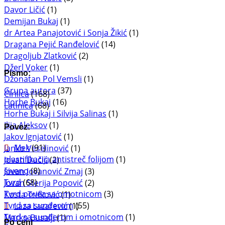
Davor Ličić
(1)
Demijan Bukaj
(1)
dr Artea Panajotović i Sonja Žikić
(1)
Dragana Pejić Ranđelović
(14)
Dragoljub Zlatković
(2)
Džerl Voker
(1)
Pismo:
Džonatan Pol Vemsli
(1)
Grupa autora
(37)
Ćirilica
(168)
Horhe Bukaj
(16)
Latinica
(68)
Horhe Bukaj i Silvija Salinas
(1)
Ilija Aleksov
(1)
Povez:
Jakov Ignjatović
(1)
Mek
(91)
Janko Veselinović
(1)
plastifikacija antistreč folijom
(1)
Jovan Dučić
(2)
šiveno
(8)
Jovan Jovanović Zmaj
(3)
Tvrd
(68)
Jovan Sterija Popović
(2)
Tvrd povez sa omotnicom
(3)
Kosta Trifković
(1)
Tvrd sa sunđerom
(55)
Laza Lazarević
(1)
Tvrd sa sunđerom i omotnicom
(1)
Marko Busalji
(1)
Po ceni