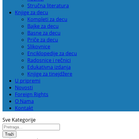
Stručna literatura
Knjige za decu
Kompleti za decu
Bajke za decu
Basne za decu
Priče za decu
Slikovnice
Enciklopedije za decu
Radosnice i rečnici
Edukativna izdanja
Knjige za tinejdžere
U pripremi
Novosti
Foreign Rights
O Nama
Kontakt
Sve Kategorije
Traži