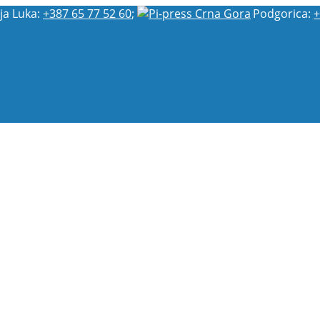
ja Luka:
+387 65 77 52 60
;
Podgorica:
+