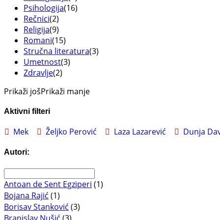
Psihologija
(16)
Rečnici
(2)
Religija
(9)
Romani
(15)
Stručna literatura
(3)
Umetnost
(3)
Zdravlje
(2)
Prikaži još
Prikaži manje
Aktivni filteri
Mek
Željko Perović
Laza Lazarević
Dunja Dav
Autori:
Antoan de Sent Egziperi
(1)
Bojana Rajić
(1)
Borisav Stanković
(3)
Branislav Nušić
(3)