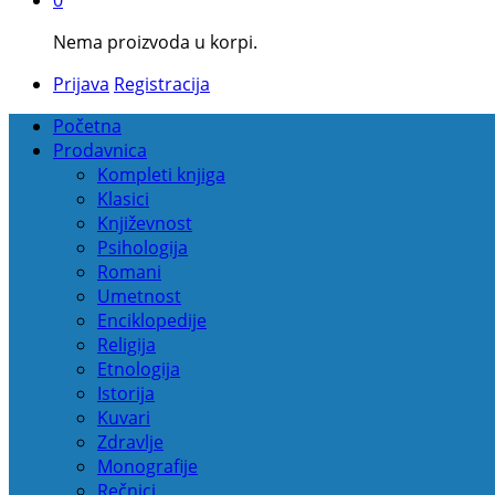
Nema proizvoda u korpi.
Prijava
Registracija
Početna
Prodavnica
Kompleti knjiga
Klasici
Književnost
Psihologija
Romani
Umetnost
Enciklopedije
Religija
Etnologija
Istorija
Kuvari
Zdravlje
Monografije
Rečnici