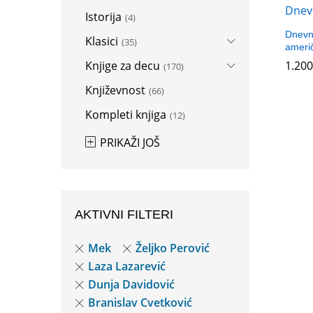
Istorija
(4)
Dnevn
Klasici
(35)
ameri
Knjige za decu
1.20
1.20
(170)
Književnost
(66)
Kompleti knjiga
(12)
PRIKAŽI JOŠ
AKTIVNI FILTERI
Mek
Željko Perović
Laza Lazarević
Dunja Davidović
Branislav Cvetković