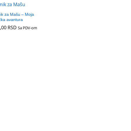
ik za Mašu – Moja
čka avantura
0,00
0,00
RSD
RSD
Sa PDV-om