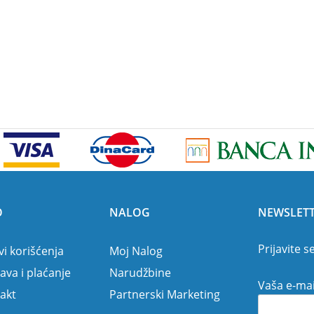
O
NALOG
NEWSLET
Prijavite s
vi korišćenja
Moj Nalog
ava i plaćanje
Narudžbine
Vaša e-mai
akt
Partnerski Marketing