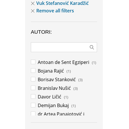
Vuk Stefanović Karadžić
Remove all filters
AUTORI:
Antoan de Sent Egziperi
(1)
Bojana Rajić
(1)
Borisav Stanković
(3)
Branislav Nušić
(3)
Davor Ličić
(1)
Demijan Bukaj
(1)
dr Artea Panajotović i
Sonja Žikić
(1)
Dragana Pejić Ranđelović