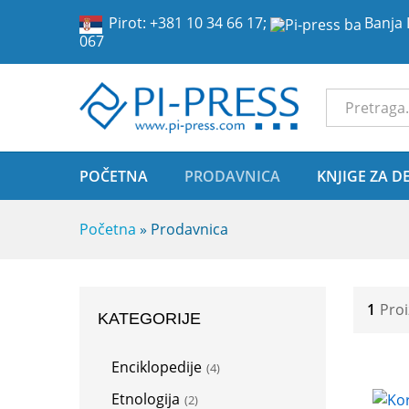
Pirot:
+381 10 34 66 17
;
Banja 
067
Sve Kategor
POČETNA
PRODAVNICA
KNJIGE ZA D
Početna
»
Prodavnica
1
Pro
KATEGORIJE
Enciklopedije
(4)
Etnologija
(2)