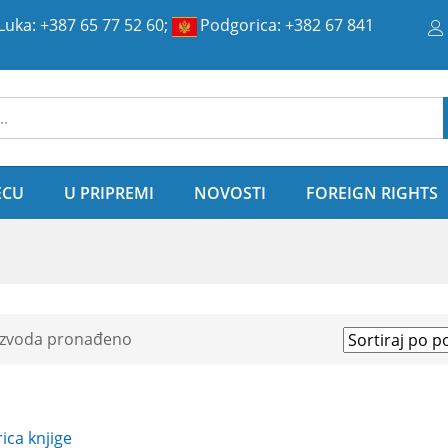
Luka:
+387 65 77 52 60
;
Podgorica:
+382 67 841
ije
ECU
U PRIPREMI
NOVOSTI
FOREIGN RIGHTS
izvoda pronađeno