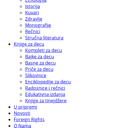
Etnologija
Istorija
Kuvari
Zdravlje
Monografije
Rečnici
Stručna literatura
Knjige za decu
Kompleti za decu
Bajke za decu
Basne za decu
Priče za decu
Slikovnice
Enciklopedije za decu
Radosnice i rečnici
Edukativna izdanja
Knjige za tinejdžere
U pripremi
Novosti
Foreign Rights
O Nama