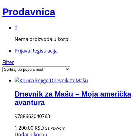
Prodavnica
0
Nema proizvoda u korpi.
Prijava
Registracija
Filter
Dnevnik za Mašu – Moja američka
avantura
9788662040763
1.200,00
RSD
Sa PDV-om
Dodaj u korpu