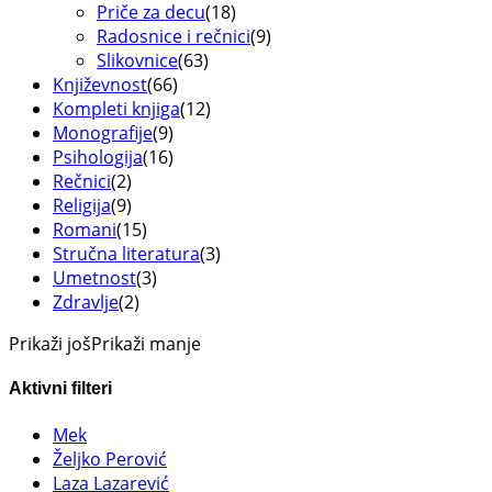
Priče za decu
(18)
Radosnice i rečnici
(9)
Slikovnice
(63)
Književnost
(66)
Kompleti knjiga
(12)
Monografije
(9)
Psihologija
(16)
Rečnici
(2)
Religija
(9)
Romani
(15)
Stručna literatura
(3)
Umetnost
(3)
Zdravlje
(2)
Prikaži još
Prikaži manje
Aktivni filteri
Mek
Željko Perović
Laza Lazarević