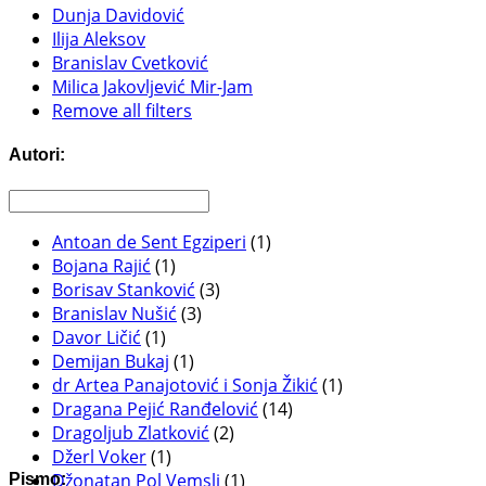
Dunja Davidović
Ilija Aleksov
Branislav Cvetković
Milica Jakovljević Mir-Jam
Remove all filters
Autori:
Antoan de Sent Egziperi
(1)
Bojana Rajić
(1)
Borisav Stanković
(3)
Branislav Nušić
(3)
Davor Ličić
(1)
Demijan Bukaj
(1)
dr Artea Panajotović i Sonja Žikić
(1)
Dragana Pejić Ranđelović
(14)
Dragoljub Zlatković
(2)
Džerl Voker
(1)
Džonatan Pol Vemsli
(1)
Pismo: