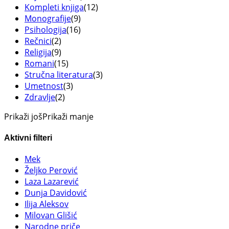
Kompleti knjiga
(12)
Monografije
(9)
Psihologija
(16)
Rečnici
(2)
Religija
(9)
Romani
(15)
Stručna literatura
(3)
Umetnost
(3)
Zdravlje
(2)
Prikaži još
Prikaži manje
Aktivni filteri
Mek
Željko Perović
Laza Lazarević
Dunja Davidović
Ilija Aleksov
Milovan Glišić
Narodne priče