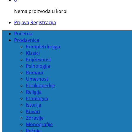
Nema proizvoda u korpi.
Prijava
Registracija
Početna
Prodavnica
Kompleti knjiga
Klasici
Književnost
Psihologija
Romani
Umetnost
Enciklopedije
Religija
Etnologija
Istorija
Kuvari
Zdravlje
Monografije
Rečnici