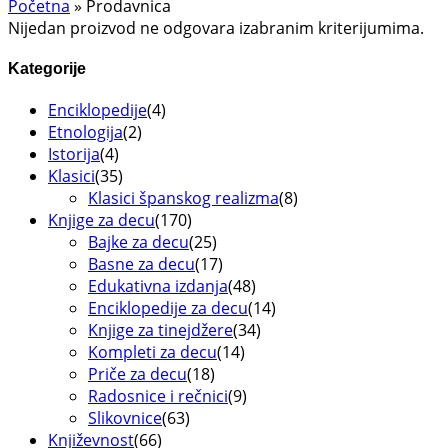
Početna
»
Prodavnica
Nijedan proizvod ne odgovara izabranim kriterijumima.
Kategorije
Enciklopedije
(4)
Etnologija
(2)
Istorija
(4)
Klasici
(35)
Klasici španskog realizma
(8)
Knjige za decu
(170)
Bajke za decu
(25)
Basne za decu
(17)
Edukativna izdanja
(48)
Enciklopedije za decu
(14)
Knjige za tinejdžere
(34)
Kompleti za decu
(14)
Priče za decu
(18)
Radosnice i rečnici
(9)
Slikovnice
(63)
Književnost
(66)