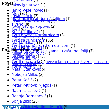
Povez:
Jakov Ignjatović
(1)
Janko Veselinović
(1)
Mek
(91)
Jovan Dučić
(2)
plastifikacija antistreč folijom
(1)
Jovan Jovanović Zmaj
(3)
šiveno
(8)
Jovan Sterija Popović
(2)
Tvrd
(68)
Kosta Trifković
(1)
Tvrd povez sa omotnicom
(3)
Laza Lazarević
(1)
Tvrd sa sunđerom
(55)
Marko Busalji
(1)
Tvrd sa sunđerom i omotnicom
(1)
Meri Holingsvort
(1)
Pregledani Proizvodi
Čvrsto postolje sa alkama, u zaštitnoj foliji
(7)
Miljan Vitomirović
(1)
Sa klapnama
(1)
Miloš Sokolović
(1)
Tvrdi povez u knjigovezačkom platnu, šiveno, sa zlat
Milovan Glišić
(1)
Tvrdi, šiveno
(13)
Natali Stanković
(4)
Nebojša Milkić
(2)
Petar Kočić
(2)
Petar Petrović Njegoš
(1)
Radmila Lazović
(1)
Radoje Domanović
(1)
Sonja Žikić
(28)
Sonja Žikić i Vladimir Mančić
(9)
KONTAKT