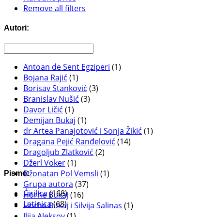
Remove all filters
Autori:
Antoan de Sent Egziperi
(1)
Bojana Rajić
(1)
Borisav Stanković
(3)
Branislav Nušić
(3)
Davor Ličić
(1)
Demijan Bukaj
(1)
dr Artea Panajotović i Sonja Žikić
(1)
Dragana Pejić Ranđelović
(14)
Dragoljub Zlatković
(2)
Džerl Voker
(1)
Džonatan Pol Vemsli
(1)
Pismo:
Grupa autora
(37)
Ćirilica
(168)
Horhe Bukaj
(16)
Latinica
(68)
Horhe Bukaj i Silvija Salinas
(1)
Ilija Aleksov
(1)