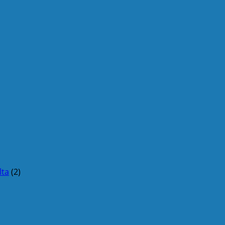
lta
(2)