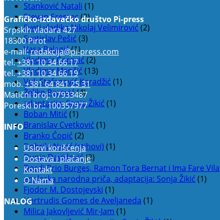
Stanković Natali
(1)
Stevan Sremac
(2)
Grafičko-izdavačko društvo Pi-press
Sveti vladika Nikolaj Velimirović
(2)
Srpskih vladara 427
Svetislav Pešić
(3)
18300 Pirot
Vasa Pelagić
(1)
e-mail:
redakcija@pi-press.com
Vladimir Ćorović
(2)
tel.
+381 10 34 66 17
Vladimir Mančić
(13)
tel.
+381 10 34 66 19
Vuk Stefanović Karadžić
(1)
mob.
+381 64 841 25 31
Željko Perović
(4)
Matični broj: 07933487
adaptacija: Sonja Žikić
(1)
Poreski br.: 100357977
Boban Mitić
(1)
Branislav Cvetković
(1)
INFO
Branko Ćopić
(2)
Dobrila Nezić (stihovi)
(1)
Uslovi korišćenja
Dunja Davidović
(2)
Dostava i plaćanje
Đordi Prio Burges, Ramon Tora Bernat i Ima Fare Vila
Kontakt
engleska narodna priča, adaptacija: Sonja Žikić
(1)
O Nama
Fjodor M. Dostojevski
(1)
Hertrudis Gomes de Aveljaneda
(1)
NALOG
Milica Jakovljević Mir-Jam
(1)