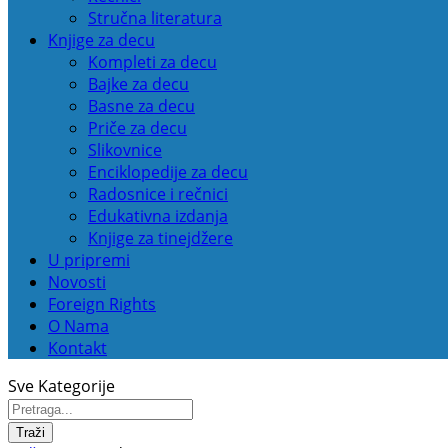
Stručna literatura
Knjige za decu
Kompleti za decu
Bajke za decu
Basne za decu
Priče za decu
Slikovnice
Enciklopedije za decu
Radosnice i rečnici
Edukativna izdanja
Knjige za tinejdžere
U pripremi
Novosti
Foreign Rights
O Nama
Kontakt
Sve Kategorije
Traži