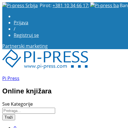
Pirot:
+381 10 34 66 17
;
Ban
Prijava
/
Registruj se
Partnerski marketing
Pi Press
Online knjižara
Sve Kategorije
Traži
0