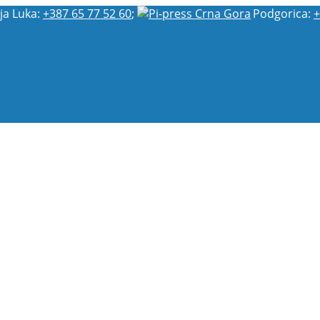
ja Luka:
+387 65 77 52 60
;
Podgorica:
+