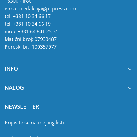
18300 Pirot
e-mail:
redakcija@pi-press.com
tel.
+381 10 34 66 17
tel.
+381 10 34 66 19
mob.
+381 64 841 25 31
Matični broj: 07933487
Poreski br.: 100357977
INFO
NALOG
NEWSLETTER
Prijavite se na mejling listu