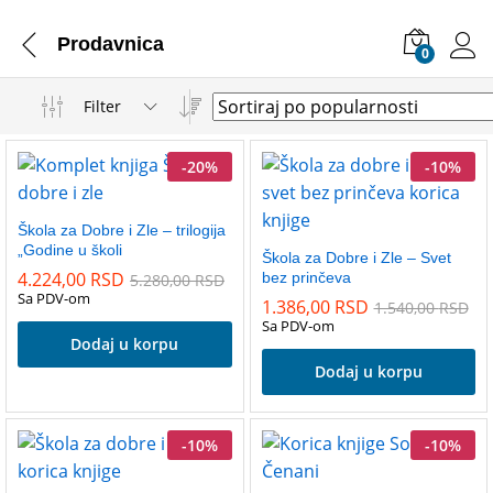
Prodavnica
0
Filter
-
20
%
-
10
%
Škola za Dobre i Zle – trilogija
„Godine u školi
Škola za Dobre i Zle – Svet
4.224,00
RSD
bez prinčeva
5.280,00
RSD
Sa PDV-om
1.386,00
RSD
1.540,00
RSD
Sa PDV-om
Dodaj u korpu
Dodaj u korpu
-
10
%
-
10
%