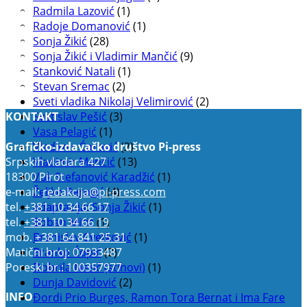
Radmila Lazović
(1)
Radoje Domanović
(1)
Sonja Žikić
(28)
Sonja Žikić i Vladimir Mančić
(9)
Stanković Natali
(1)
Stevan Sremac
(2)
Sveti vladika Nikolaj Velimirović
(2)
Svetislav Pešić
(3)
KONTAKT
Vasa Pelagić
(1)
Grafičko-izdavačko društvo Pi-press
Vladimir Ćorović
(2)
Srpskih vladara 427
Vladimir Mančić
(13)
18300 Pirot
Vuk Stefanović Karadžić
(1)
e-mail:
redakcija@pi-press.com
Željko Perović
(4)
tel.
+381 10 34 66 17
adaptacija: Sonja Žikić
(1)
tel.
+381 10 34 66 19
Boban Mitić
(1)
mob.
+381 64 841 25 31
Branislav Cvetković
(1)
Matični broj: 07933487
Branko Ćopić
(2)
Poreski br.: 100357977
Dobrila Nezić (stihovi)
(1)
Dunja Davidović
(2)
INFO
Đordi Prio Burges, Ramon Tora Bernat i Ima Fare