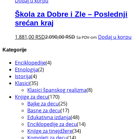
Dodaj u korpu
Škola za Dobre i Zle – Poslednji
srećan kraj
1.881,00
RSD
2.090,00
RSD
Dodaj u korpu
Sa PDV-om
Kategorije
Enciklopedije
(4)
Etnologija
(2)
Istorija
(4)
Klasici
(35)
Klasici španskog realizma
(8)
Knjige za decu
(170)
Bajke za decu
(25)
Basne za decu
(17)
Edukativna izdanja
(48)
Enciklopedije za decu
(14)
Knjige za tinejdžere
(34)
Kompleti za decu
(14)