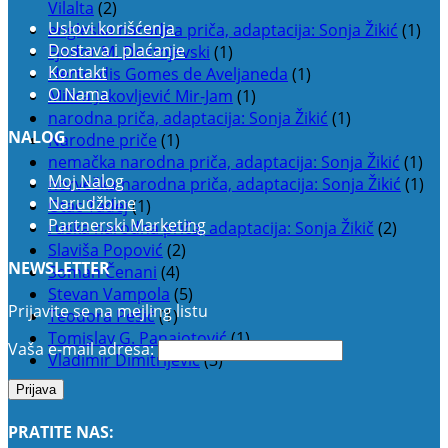
Vilalta
(2)
Uslovi korišćenja
engleska narodna priča, adaptacija: Sonja Žikić
(1)
Dostava i plaćanje
Fjodor M. Dostojevski
(1)
Kontakt
Hertrudis Gomes de Aveljaneda
(1)
O Nama
Milica Jakovljević Mir-Jam
(1)
narodna priča, adaptacija: Sonja Žikić
(1)
NALOG
Narodne priče
(1)
nemačka narodna priča, adaptacija: Sonja Žikić
(1)
Moj Nalog
norveška narodna priča, adaptacija: Sonja Žikić
(1)
Narudžbine
Otac Tadej
(1)
Partnerski Marketing
ruska narodna priča, adaptacija: Sonja Žikič
(2)
Slaviša Popović
(2)
NEWSLETTER
Soman Čenani
(4)
Stevan Vampola
(5)
Prijavite se na mejling listu
Teodora Pešić
(1)
Tomislav G. Panajotović
(1)
Vaša e-mail adresa:
Vladimir Dimitrijević
(3)
PRATITE NAS: