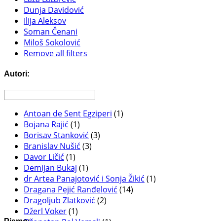
Dunja Davidović
Ilija Aleksov
Soman Čenani
Miloš Sokolović
Remove all filters
Autori:
Antoan de Sent Egziperi
(1)
Bojana Rajić
(1)
Borisav Stanković
(3)
Branislav Nušić
(3)
Davor Ličić
(1)
Demijan Bukaj
(1)
dr Artea Panajotović i Sonja Žikić
(1)
Dragana Pejić Ranđelović
(14)
Dragoljub Zlatković
(2)
Džerl Voker
(1)