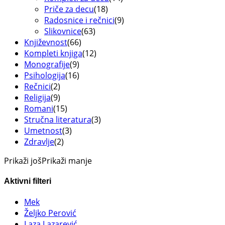
Priče za decu
(18)
Radosnice i rečnici
(9)
Slikovnice
(63)
Književnost
(66)
Kompleti knjiga
(12)
Monografije
(9)
Psihologija
(16)
Rečnici
(2)
Religija
(9)
Romani
(15)
Stručna literatura
(3)
Umetnost
(3)
Zdravlje
(2)
Prikaži još
Prikaži manje
Aktivni filteri
Mek
Željko Perović
Laza Lazarević