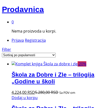
Prodavnica
0
Nema proizvoda u korpi.
Prijava
Registracija
Filter
-
20
%
Škola za Dobre i Zle – trilogija
„Godine u školi
4.224,00
RSD
5.280,00
RSD
Sa PDV-om
Dodaj u korpu