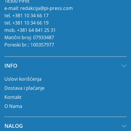
18300 Pirot
e-mail:
redakcija@pi-press.com
tel.
+381 10 34 66 17
tel.
+381 10 34 66 19
mob.
+381 64 841 25 31
Matični broj: 07933487
Poreski br.: 100357977
INFO
Uslovi korišćenja
Dostava i plaćanje
Kontakt
O Nama
NALOG