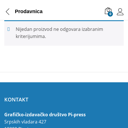
Prodavnica
0
Nijedan proizvod ne odgovara izabranim
kriterijumima.
KONTAKT
Grafičko-izdavačko društvo Pi-press
Srpskih vladara 427