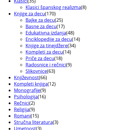
Klasici
(35)
Klasici španskog realizma
(8)
Knjige za decu
(170)
Bajke za decu
(25)
Basne za decu
(17)
Edukativna izdanja
(48)
Enciklopedije za decu
(14)
Knjige za tinejdžere
(34)
Kompleti za decu
(14)
Priče za decu
(18)
Radosnice i rečnici
(9)
Slikovnice
(63)
Književnost
(66)
Kompleti knjiga
(12)
Monografije
(9)
Psihologija
(16)
Rečnici
(2)
Religija
(9)
Romani
(15)
Stručna literatura
(3)
Umetnost
(3)