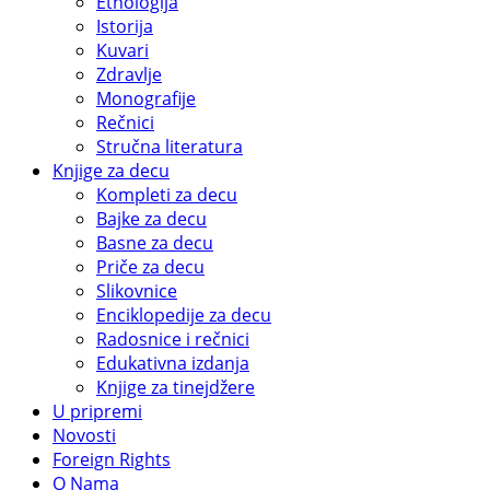
Etnologija
Istorija
Kuvari
Zdravlje
Monografije
Rečnici
Stručna literatura
Knjige za decu
Kompleti za decu
Bajke za decu
Basne za decu
Priče za decu
Slikovnice
Enciklopedije za decu
Radosnice i rečnici
Edukativna izdanja
Knjige za tinejdžere
U pripremi
Novosti
Foreign Rights
O Nama