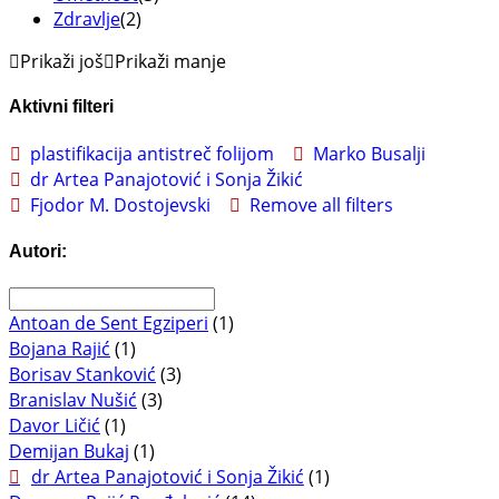
Zdravlje
(2)
Prikaži još
Prikaži manje
Aktivni filteri
plastifikacija antistreč folijom
Marko Busalji
dr Artea Panajotović i Sonja Žikić
Fjodor M. Dostojevski
Remove all filters
Autori:
Antoan de Sent Egziperi
(1)
Bojana Rajić
(1)
Borisav Stanković
(3)
Branislav Nušić
(3)
Davor Ličić
(1)
Demijan Bukaj
(1)
dr Artea Panajotović i Sonja Žikić
(1)