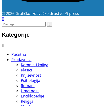
© 2026 Grafičko-izdavačko društvo Pi-press
Kategorije
Početna
Prodavnica
Kompleti knjiga
Klasici
Književnost
Psihologija
Romani
Umetnost
Enciklopedije
Religija