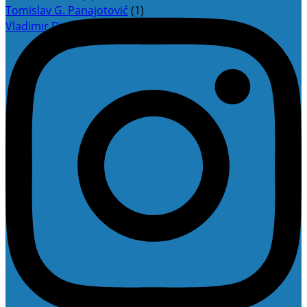
Tomislav G. Panajotović
(1)
Vladimir Dimitrijević
(3)