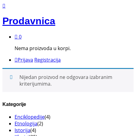
Prodavnica
0
Nema proizvoda u korpi.
Prijava
Registracija
Nijedan proizvod ne odgovara izabranim
kriterijumima.
Kategorije
Enciklopedije
(4)
Etnologija
(2)
Istorija
(4)