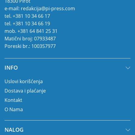
18300 Pirot
e-mail:
redakcija@pi-press.com
tel.
+381 10 34 66 17
tel.
+381 10 34 66 19
mob.
+381 64 841 25 31
Matični broj: 07933487
Poreski br.: 100357977
INFO
Uslovi korišćenja
Dostava i plaćanje
Kontakt
O Nama
NALOG