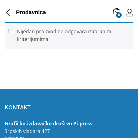
Prodavnica
0
Nijedan proizvod ne odgovara izabranim
kriterijumima.
KONTAKT
Grafičko-izdavačko društvo Pi-press
Srpskih vladara 427