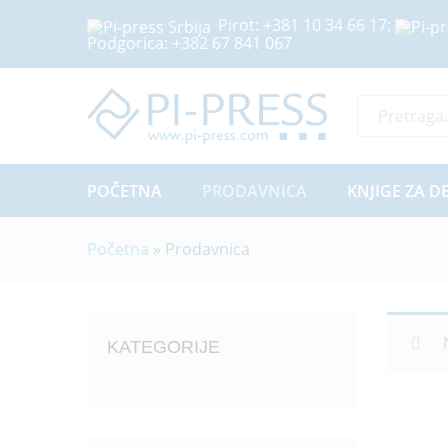
Pirot:
+381 10 34 66 17
;
Podgorica:
+382 67 841 067
Sve Kategor
POČETNA
PRODAVNICA
KNJIGE ZA D
Početna
»
Prodavnica
KATEGORIJE