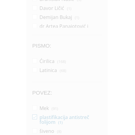
Davor Ličić
(1)
Demijan Bukaj
(1)
dr Artea Panajotović i
Sonja Žikić
(1)
Dragana Pejić Ranđelović
(14)
PISMO:
Dragoljub Zlatković
(2)
Ćirilica
(168)
Džerl Voker
(1)
Latinica
(68)
Džonatan Pol Vemsli
(1)
Grupa autora
(37)
Horhe Bukaj
(16)
POVEZ:
Horhe Bukaj i Silvija Salinas
(1)
Mek
(91)
Ilija Aleksov
(1)
plastifikacija antistreč
Jakov Ignjatović
folijom
(1)
(1)
Janko Veselinović
šiveno
(8)
(1)