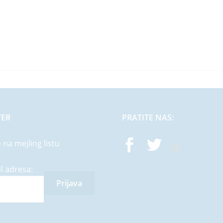
TER
PRATITE NAS:
e na mejling listu
l adresa: