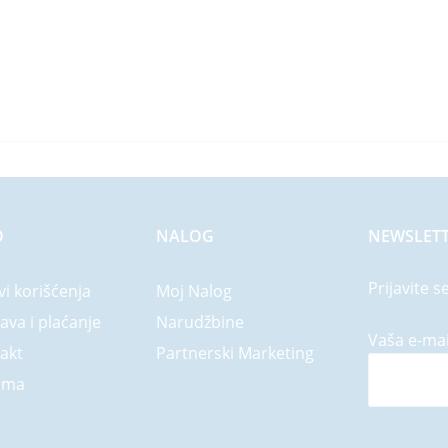
O
NALOG
NEWSLET
Prijavite s
vi korišćenja
Moj Nalog
ava i plaćanje
Narudžbine
Vaša e-mai
akt
Partnerski Marketing
ama