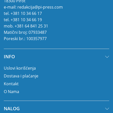
18300 Pirot
e-mail:
redakcija@pi-press.com
tel.
+381 10 34 66 17
tel.
+381 10 34 66 19
mob.
+381 64 841 25 31
Matični broj: 07933487
Poreski br.: 100357977
INFO
Uslovi korišćenja
Dostava i plaćanje
Kontakt
O Nama
NALOG