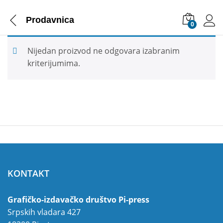
Prodavnica
0
Nijedan proizvod ne odgovara izabranim
kriterijumima.
KONTAKT
Grafičko-izdavačko društvo Pi-press
Srpskih vladara 427