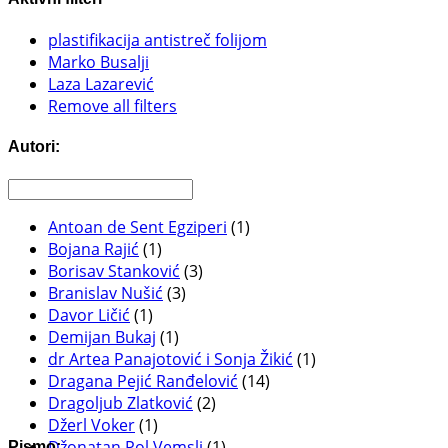
plastifikacija antistreč folijom
Marko Busalji
Laza Lazarević
Remove all filters
Autori:
Antoan de Sent Egziperi
(1)
Bojana Rajić
(1)
Borisav Stanković
(3)
Branislav Nušić
(3)
Davor Ličić
(1)
Demijan Bukaj
(1)
dr Artea Panajotović i Sonja Žikić
(1)
Dragana Pejić Ranđelović
(14)
Dragoljub Zlatković
(2)
Džerl Voker
(1)
Džonatan Pol Vemsli
(1)
Pismo: