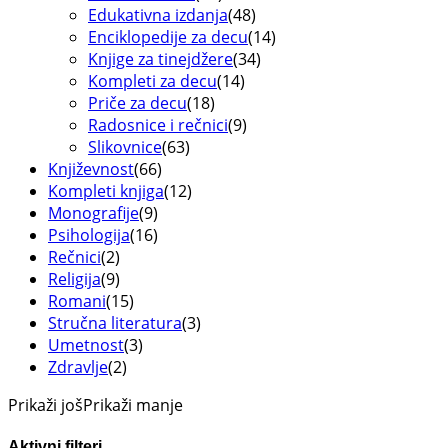
Edukativna izdanja
(48)
Enciklopedije za decu
(14)
Knjige za tinejdžere
(34)
Kompleti za decu
(14)
Priče za decu
(18)
Radosnice i rečnici
(9)
Slikovnice
(63)
Književnost
(66)
Kompleti knjiga
(12)
Monografije
(9)
Psihologija
(16)
Rečnici
(2)
Religija
(9)
Romani
(15)
Stručna literatura
(3)
Umetnost
(3)
Zdravlje
(2)
Prikaži još
Prikaži manje
Aktivni filteri