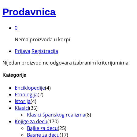
Prodavnica
0
Nema proizvoda u korpi.
Prijava
Registracija
Nijedan proizvod ne odgovara izabranim kriterijumima.
Kategorije
Enciklopedije
(4)
Etnologija
(2)
Istorija
(4)
Klasici
(35)
Klasici španskog realizma
(8)
Knjige za decu
(170)
Bajke za decu
(25)
Basne za decu
(17)