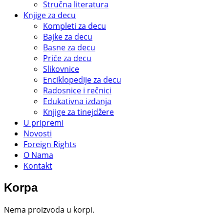
Stručna literatura
Knjige za decu
Kompleti za decu
Bajke za decu
Basne za decu
Priče za decu
Slikovnice
Enciklopedije za decu
Radosnice i rečnici
Edukativna izdanja
Knjige za tinejdžere
U pripremi
Novosti
Foreign Rights
O Nama
Kontakt
Korpa
Nema proizvoda u korpi.