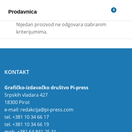
0
Prodavnica
Nijedan proizvod ne odgovara izabranim
kriterijumima.
KONTAKT
Grafičko-izdavačko društvo Pi-press
Srpskih vladara 427
18300 Pirot
e-mail:
redakcija@pi-press.com
tel.
+381 10 34 66 17
tel.
+381 10 34 66 19
mob.
+381 64 841 25 31