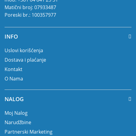
Matični broj: 07933487
Poreski br.: 100357977
INFO
Uslovi korišćenja
Dostava i plaćanje
Kontakt
O Nama
NALOG
Moj Nalog
Narudžbine
Partnerski Marketing