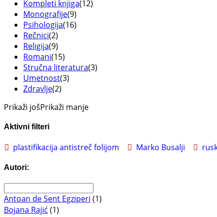
Kompleti knjiga
(12)
Monografije
(9)
Psihologija
(16)
Rečnici
(2)
Religija
(9)
Romani
(15)
Stručna literatura
(3)
Umetnost
(3)
Zdravlje
(2)
Prikaži još
Prikaži manje
Aktivni filteri
plastifikacija antistreč folijom
Marko Busalji
rusk
Autori:
Antoan de Sent Egziperi
(1)
Bojana Rajić
(1)