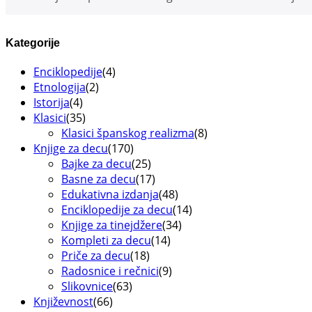
Kategorije
Enciklopedije
(4)
Etnologija
(2)
Istorija
(4)
Klasici
(35)
Klasici španskog realizma
(8)
Knjige za decu
(170)
Bajke za decu
(25)
Basne za decu
(17)
Edukativna izdanja
(48)
Enciklopedije za decu
(14)
Knjige za tinejdžere
(34)
Kompleti za decu
(14)
Priče za decu
(18)
Radosnice i rečnici
(9)
Slikovnice
(63)
Književnost
(66)