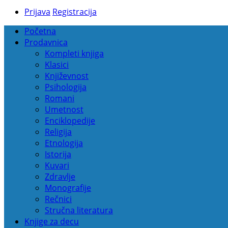
Prijava
Registracija
Početna
Prodavnica
Kompleti knjiga
Klasici
Književnost
Psihologija
Romani
Umetnost
Enciklopedije
Religija
Etnologija
Istorija
Kuvari
Zdravlje
Monografije
Rečnici
Stručna literatura
Knjige za decu