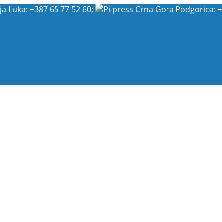
ja Luka:
+387 65 77 52 60
;
Podgorica:
+