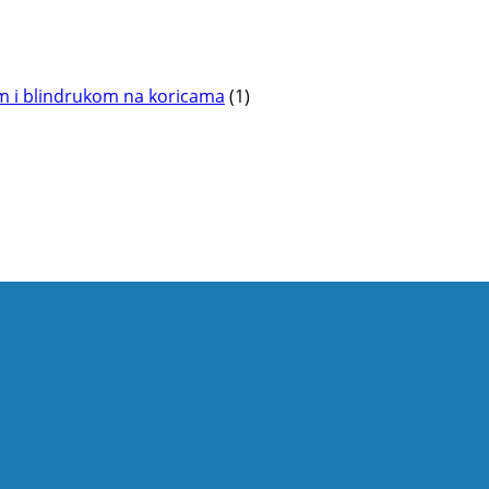
om i blindrukom na koricama
(1)