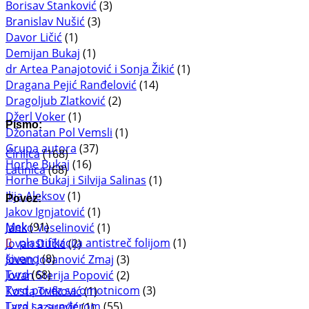
Borisav Stanković
(3)
Branislav Nušić
(3)
Davor Ličić
(1)
Demijan Bukaj
(1)
dr Artea Panajotović i Sonja Žikić
(1)
Dragana Pejić Ranđelović
(14)
Dragoljub Zlatković
(2)
Džerl Voker
(1)
Pismo:
Džonatan Pol Vemsli
(1)
Grupa autora
(37)
Ćirilica
(168)
Horhe Bukaj
(16)
Latinica
(68)
Horhe Bukaj i Silvija Salinas
(1)
Ilija Aleksov
(1)
Povez:
Jakov Ignjatović
(1)
Mek
(91)
Janko Veselinović
(1)
plastifikacija antistreč folijom
(1)
Jovan Dučić
(2)
šiveno
(8)
Jovan Jovanović Zmaj
(3)
Tvrd
(68)
Jovan Sterija Popović
(2)
Tvrd povez sa omotnicom
(3)
Kosta Trifković
(1)
Tvrd sa sunđerom
(55)
Laza Lazarević
(1)