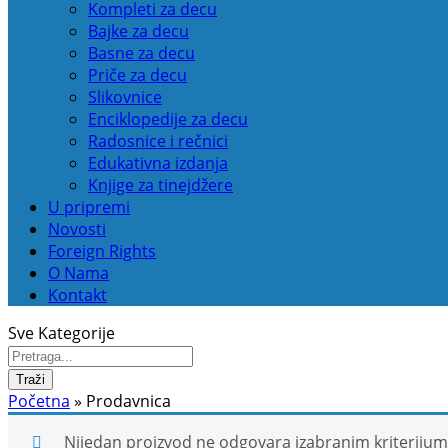
Kompleti za decu
Bajke za decu
Basne za decu
Priče za decu
Slikovnice
Enciklopedije za decu
Radosnice i rečnici
Edukativna izdanja
Knjige za tinejdžere
U pripremi
Novosti
Foreign Rights
O Nama
Kontakt
Sve Kategorije
Traži
Početna
»
Prodavnica
Nijedan proizvod ne odgovara izabranim kriteriju