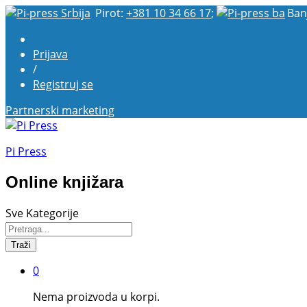
Pirot:
+381 10 34 66 17
;
Ban
Prijava
/
Registruj se
Partnerski marketing
Pi Press
Online knjižara
Sve Kategorije
Traži
0
Nema proizvoda u korpi.