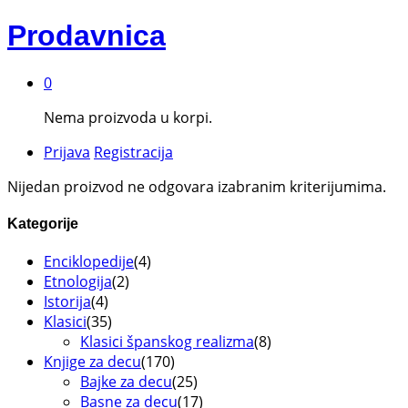
Prodavnica
0
Nema proizvoda u korpi.
Prijava
Registracija
Nijedan proizvod ne odgovara izabranim kriterijumima.
Kategorije
Enciklopedije
(4)
Etnologija
(2)
Istorija
(4)
Klasici
(35)
Klasici španskog realizma
(8)
Knjige za decu
(170)
Bajke za decu
(25)
Basne za decu
(17)