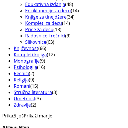
Edukativna izdanja
(48)
Enciklopedije za decu
(14)
Knjige za tinejdžere
(34)
Kompleti za decu
(14)
Priče za decu
(18)
Radosnice i rečnici
(9)
Slikovnice
(63)
Književnost
(66)
Kompleti knjiga
(12)
Monografije
(9)
Psihologija
(16)
Rečnici
(2)
Religija
(9)
Romani
(15)
Stručna literatura
(3)
Umetnost
(3)
Zdravlje
(2)
Prikaži još
Prikaži manje
Aktivni filteri