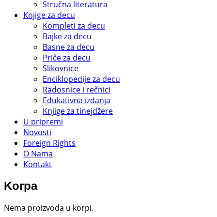
Stručna literatura
Knjige za decu
Kompleti za decu
Bajke za decu
Basne za decu
Priče za decu
Slikovnice
Enciklopedije za decu
Radosnice i rečnici
Edukativna izdanja
Knjige za tinejdžere
U pripremi
Novosti
Foreign Rights
O Nama
Kontakt
Korpa
Nema proizvoda u korpi.