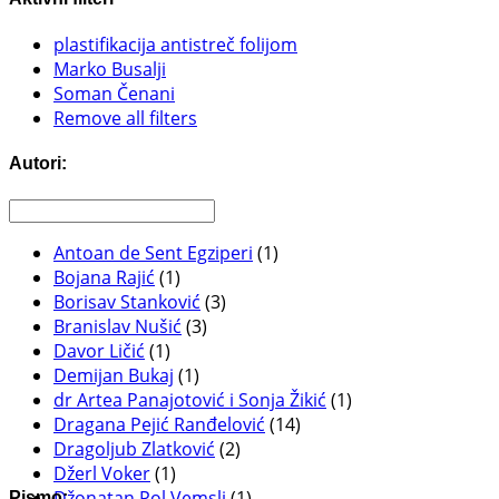
plastifikacija antistreč folijom
Marko Busalji
Soman Čenani
Remove all filters
Autori:
Antoan de Sent Egziperi
(1)
Bojana Rajić
(1)
Borisav Stanković
(3)
Branislav Nušić
(3)
Davor Ličić
(1)
Demijan Bukaj
(1)
dr Artea Panajotović i Sonja Žikić
(1)
Dragana Pejić Ranđelović
(14)
Dragoljub Zlatković
(2)
Džerl Voker
(1)
Džonatan Pol Vemsli
(1)
Pismo: