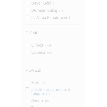
Davor Ličić
(1)
Demijan Bukaj
(1)
dr Artea Panajotović i
Sonja Žikić
(1)
Dragana Pejić Ranđelović
(14)
PISMO:
Dragoljub Zlatković
(2)
Ćirilica
(168)
Džerl Voker
(1)
Latinica
(68)
Džonatan Pol Vemsli
(1)
Grupa autora
(37)
Horhe Bukaj
(16)
POVEZ:
Horhe Bukaj i Silvija Salinas
(1)
Mek
(91)
Ilija Aleksov
(1)
plastifikacija antistreč
Jakov Ignjatović
folijom
(1)
(1)
Janko Veselinović
šiveno
(8)
(1)