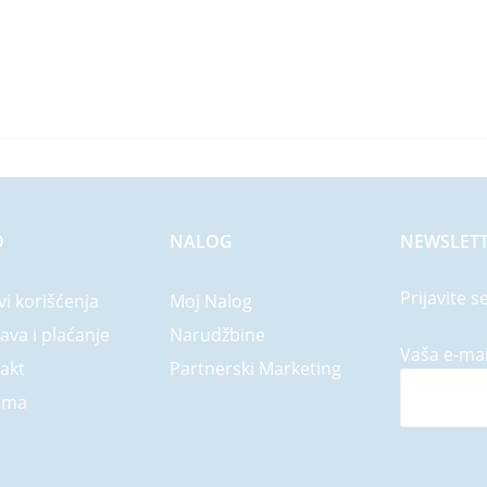
O
NALOG
NEWSLET
Prijavite s
vi korišćenja
Moj Nalog
ava i plaćanje
Narudžbine
Vaša e-mai
akt
Partnerski Marketing
ama