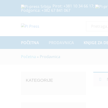
Pirot:
+381 10 34 66 17
;
Podgorica:
+382 67 841 067
Sve Kategor
POČETNA
PRODAVNICA
KNJIGE ZA D
Početna
»
Prodavnica
KATEGORIJE