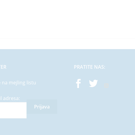
TER
PRATITE NAS:
e na mejling listu
l adresa: