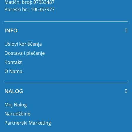
Matični broj: 07933487
Poreski br.: 100357977
INFO
Uslovi korišćenja
Dostava i plaćanje
Kontakt
O Nama
NALOG
Moj Nalog
Narudžbine
Partnerski Marketing