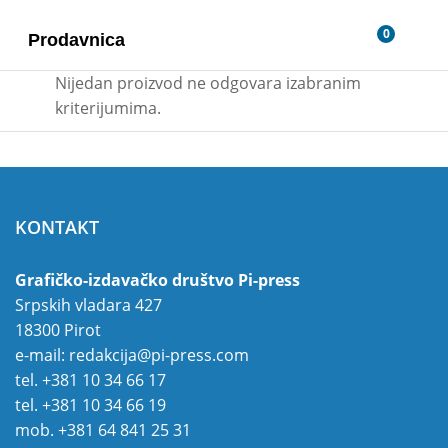
0
Prodavnica
Nijedan proizvod ne odgovara izabranim
kriterijumima.
KONTAKT
Grafičko-izdavačko društvo Pi-press
Srpskih vladara 427
18300 Pirot
e-mail:
redakcija@pi-press.com
tel.
+381 10 34 66 17
tel.
+381 10 34 66 19
mob.
+381 64 841 25 31