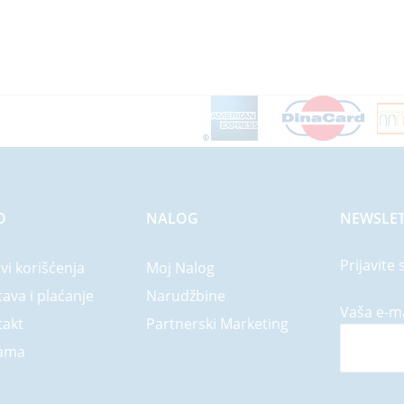
O
NALOG
NEWSLET
Prijavite 
vi korišćenja
Moj Nalog
ava i plaćanje
Narudžbine
Vaša e-ma
takt
Partnerski Marketing
ama