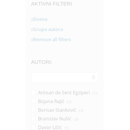
AKTIVNI FILTERI
šiveno
Grupa autora
Remove all filters
AUTORI:
Antoan de Sent Egziperi
(1)
Bojana Rajić
(1)
Borisav Stanković
(3)
Branislav Nušić
(3)
Davor Ličić
(1)