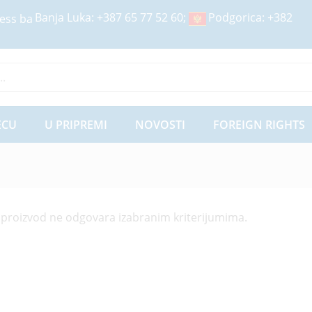
Banja Luka:
+387 65 77 52 60
;
Podgorica:
+382
ije
ECU
U PRIPREMI
NOVOSTI
FOREIGN RIGHTS
 proizvod ne odgovara izabranim kriterijumima.