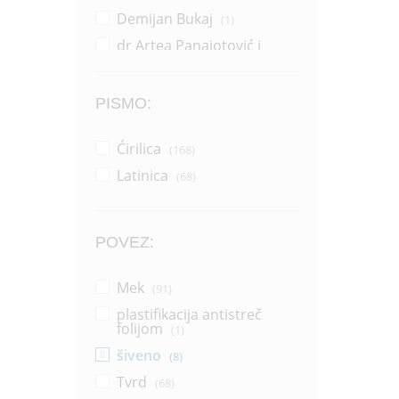
Demijan Bukaj
(1)
dr Artea Panajotović i
Sonja Žikić
(1)
Dragana Pejić Ranđelović
(14)
PISMO:
Dragoljub Zlatković
(2)
Ćirilica
(168)
Džerl Voker
(1)
Latinica
(68)
Džonatan Pol Vemsli
(1)
Grupa autora
(37)
Horhe Bukaj
(16)
POVEZ:
Horhe Bukaj i Silvija Salinas
(1)
Mek
(91)
Ilija Aleksov
(1)
plastifikacija antistreč
Jakov Ignjatović
folijom
(1)
(1)
Janko Veselinović
šiveno
(8)
(1)
Jovan Dučić
Tvrd
(68)
(2)