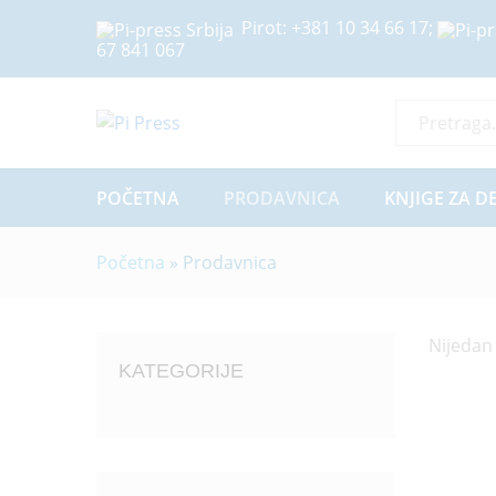
Pirot:
+381 10 34 66 17
;
67 841 067
Sve Kategor
POČETNA
PRODAVNICA
KNJIGE ZA D
Početna
»
Prodavnica
Nijedan
KATEGORIJE