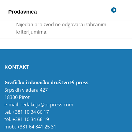
0
Prodavnica
Nijedan proizvod ne odgovara izabranim
kriterijumima.
KONTAKT
Grafičko-izdavačko društvo Pi-press
Srpskih vladara 427
18300 Pirot
e-mail:
redakcija@pi-press.com
tel.
+381 10 34 66 17
tel.
+381 10 34 66 19
mob.
+381 64 841 25 31