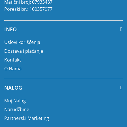
Matični broj: 07933487
Poreski br.: 100357977
INFO
Uslovi korišćenja
Dostava i plaćanje
Kontakt
O Nama
NALOG
Moj Nalog
Narudžbine
Partnerski Marketing