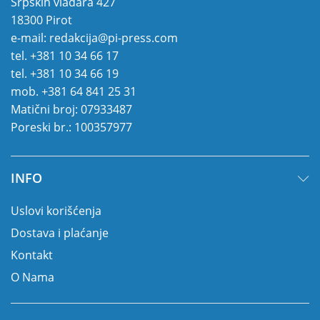
Srpskih vladara 427
18300 Pirot
e-mail:
redakcija@pi-press.com
tel.
+381 10 34 66 17
tel.
+381 10 34 66 19
mob.
+381 64 841 25 31
Matični broj: 07933487
Poreski br.: 100357977
INFO
Uslovi korišćenja
Dostava i plaćanje
Kontakt
O Nama