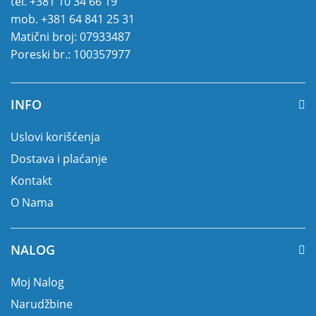
tel.
+381 10 34 66 19
mob.
+381 64 841 25 31
Matični broj: 07933487
Poreski br.: 100357977
INFO
Uslovi korišćenja
Dostava i plaćanje
Kontakt
O Nama
NALOG
Moj Nalog
Narudžbine