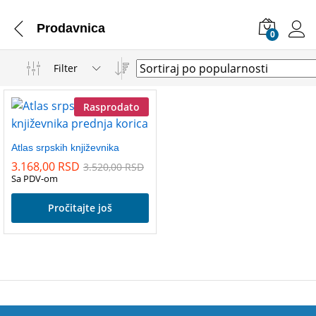
Prodavnica
0
Filter
Rasprodato
Atlas srpskih književnika
3.168,00
RSD
3.520,00
RSD
Sa PDV-om
Pročitajte još