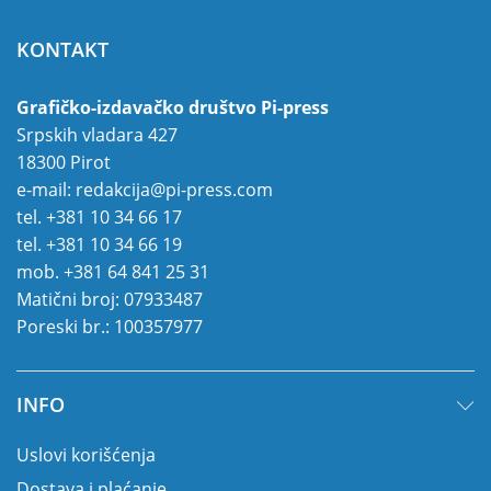
KONTAKT
Grafičko-izdavačko društvo Pi-press
Srpskih vladara 427
18300 Pirot
e-mail:
redakcija@pi-press.com
tel.
+381 10 34 66 17
tel.
+381 10 34 66 19
mob.
+381 64 841 25 31
Matični broj: 07933487
Poreski br.: 100357977
INFO
Uslovi korišćenja
Dostava i plaćanje